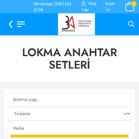
Giriş
Kayıt
WhatsApp: (536) 343
0
/
Yap
Ol
22 59
LOKMA ANAHTAR
SETLERİ