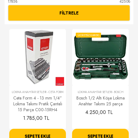
1785₺
4250₺
FILTRELE
ÜCRETSİZ KARGO
LOKMA ANAHTAR SETLERİ
-
CETA FORM
LOKMA ANAHTAR SETLERİ
-
BOSCH
Ceta Form 4 - 13 mm 1/4”
Bosch 1/2 Altı Köşe Lokma
Lokma Takımı Pratik Çantalı
Anahtar Takımı 25 parça
15 Parça C00-15RH4
4.250,00 TL
1.785,00 TL
SEPETE EKLE
SEPETE EKLE