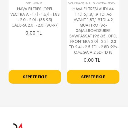
OPEL
-
WİNKEL
VOLKSWAGEN - AUDI - SKODA - SEAT
-
WİNKEL
HAVA FİLTRESİ OPEL
HAVA FİLTRESİ AUDI A4
VECTRA A - 1.4İ - 1.6/İ - 1.8S
1.4,1.6,1.8,1.9 TDI A6
- 2.0 - 2.0İ - (88 95)
AVANT 1.8T,1.9TDI 4.2
CALİBRA 2.0İ - 2.0İ (90-97)
QUATTRO (96-
06)ALLROADSUBER
0,00 TL
BVWPASSAT (96-05) OPEL
FRONTERA 2.0İ - 2.2İ - 2.3
TD 2.4İ - 2.5 TDI - 2.8D 92>
OMEGA A 2.3D-TD (8
0,00 TL
SEPETE EKLE
SEPETE EKLE