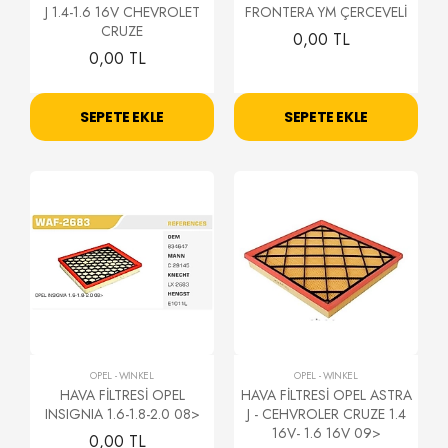
J 1.4-1.6 16V CHEVROLET
FRONTERA YM ÇERCEVELİ
CRUZE
0,00 TL
0,00 TL
SEPETE EKLE
SEPETE EKLE
OPEL
-
WİNKEL
OPEL
-
WİNKEL
HAVA FİLTRESİ OPEL
HAVA FİLTRESİ OPEL ASTRA
INSIGNIA 1.6-1.8-2.0 08>
J - CEHVROLER CRUZE 1.4
16V- 1.6 16V 09>
0,00 TL