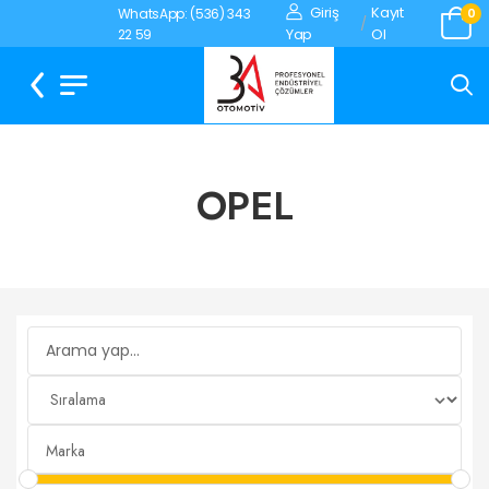
Giriş
Kayıt
WhatsApp: (536) 343
0
/
Yap
Ol
22 59
OPEL