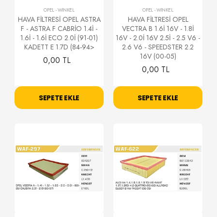
OPEL
-
WİNKEL
OPEL
-
WİNKEL
HAVA FİLTRESİ OPEL ASTRA
HAVA FİLTRESİ OPEL
F - ASTRA F CABRİO 1.4İ -
VECTRA B 1.6İ 16V - 1.8İ
1.6İ - 1.6İ ECO 2.0İ (91-01)
16V - 2.0İ 16V 2.5İ - 2.5 V6 -
KADETT E 1.7D (84-94>
2.6 V6 - SPEEDSTER 2.2
16V (00-05)
0,00 TL
0,00 TL
SEPETE EKLE
SEPETE EKLE