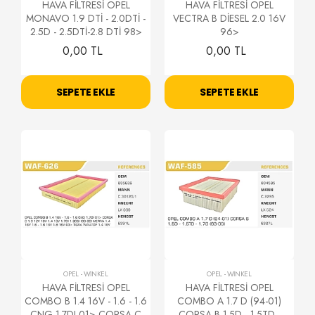
HAVA FİLTRESİ OPEL
HAVA FİLTRESİ OPEL
MONAVO 1.9 DTİ - 2.0DTİ -
VECTRA B DİESEL 2.0 16V
2.5D - 2.5DTİ-2.8 DTİ 98>
96>
0,00 TL
0,00 TL
SEPETE EKLE
SEPETE EKLE
OPEL
-
WİNKEL
OPEL
-
WİNKEL
HAVA FİLTRESİ OPEL
HAVA FİLTRESİ OPEL
COMBO B 1.4 16V - 1.6 - 1.6
COMBO A 1.7 D (94-01)
CNG 1.7DI 01> CORSA C
CORSA B 1.5D - 1.5TD -