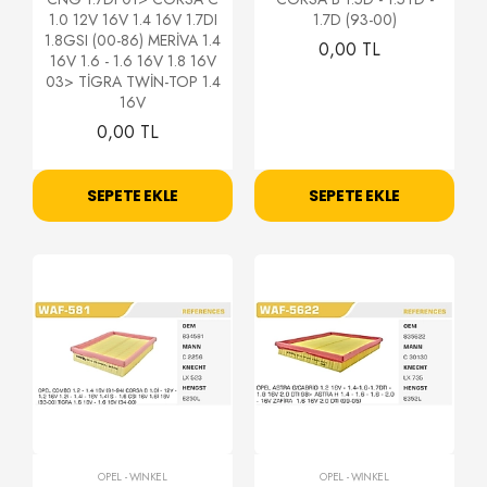
1.0 12V 16V 1.4 16V 1.7DI
1.7D (93-00)
1.8GSI (00-86) MERİVA 1.4
0,00 TL
16V 1.6 - 1.6 16V 1.8 16V
03> TİGRA TWİN-TOP 1.4
16V
0,00 TL
SEPETE EKLE
SEPETE EKLE
OPEL
-
WİNKEL
OPEL
-
WİNKEL