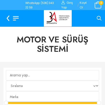
Giriş
Kayıt
WhatsApp: (536) 343
0
/
Yap
Ol
22 59
MOTOR VE SÜRÜŞ
SİSTEMİ