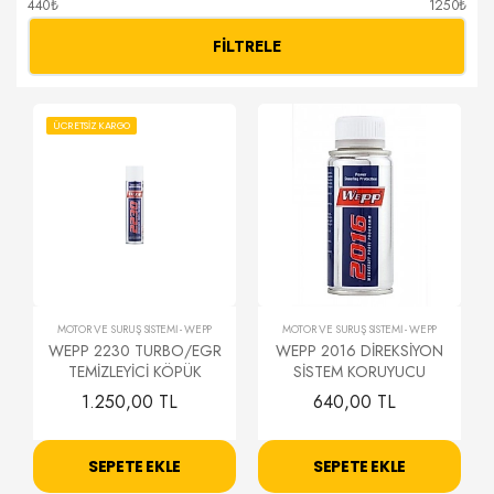
440₺
1250₺
FILTRELE
ÜCRETSİZ KARGO
MOTOR VE SÜRÜŞ SİSTEMİ
-
WEPP
MOTOR VE SÜRÜŞ SİSTEMİ
-
WEPP
WEPP 2230 TURBO/EGR
WEPP 2016 DİREKSİYON
TEMİZLEYİCİ KÖPÜK
SİSTEM KORUYUCU
1.250,00 TL
640,00 TL
SEPETE EKLE
SEPETE EKLE