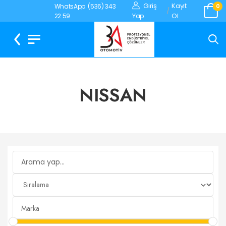
Giriş
Kayıt
WhatsApp: (536) 343
0
/
Yap
Ol
22 59
NISSAN