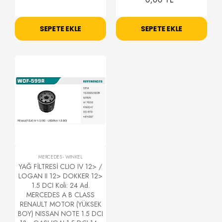
SEPETE EKLE
SEPETE EKLE
MERCEDES
-
WİNKEL
YAĞ FİLTRESİ CLIO IV 12> /
LOGAN II 12> DOKKER 12>
1.5 DCI Koli: 24 Ad.
MERCEDES A B CLASS
RENAULT MOTOR (YÜKSEK
BOY) NISSAN NOTE 1.5 DCI