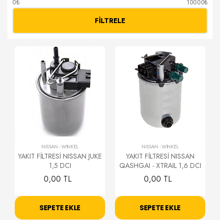
0₺
10000₺
FILTRELE
NISSAN
-
WİNKEL
NISSAN
-
WİNKEL
YAKIT FİLTRESİ NISSAN JUKE
YAKIT FİLTRESİ NISSAN
1,5 DCI
QASHGAI - XTRAIL 1,6 DCI
0,00 TL
0,00 TL
SEPETE EKLE
SEPETE EKLE