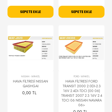
SEPETE EKLE
SEPETE EKLE
NISSAN
-
WİNKEL
FORD
-
WİNKEL
HAVA FİLTRESİ NISSAN
HAVA FİLTRESİ FORD
QASHGAI
TRANSIT 2000 2.0DI-2.3
16V 2.4DI-TDCI (00 06)
0,00 TL
TRANSIT 2007 2.3 16V 2.4
TDCI 06 NISSAN NAVARA
06>
0,00 TL