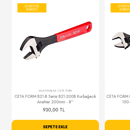
ÜCRETSİZ
ÜCRETS
KARGO
KARG
ANAHTARLAR
-
CETA FORM
CETA FORM B21-B Serisi B21-200B Kurbağacık
CETA FORM 
Anahtar 200mm - 8''
150
930,00 TL
SEPETE EKLE