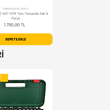
TORNAVİDALAR
-
BOSCH
0 A01 V09 Torx Tornavida Seti 6
Parça
1.750,00 TL
SEPETE EKLE
İ
İZ
O