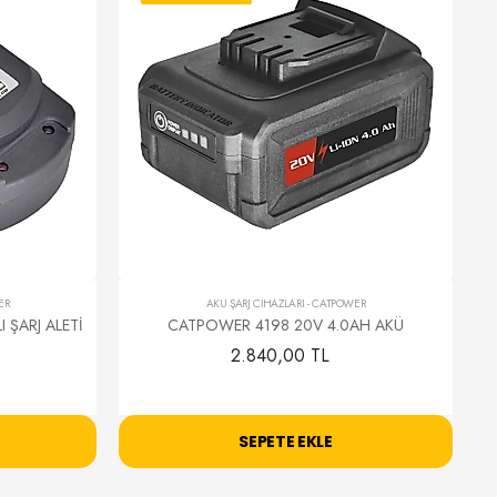
ER
AKÜ ŞARJ CİHAZLARI
-
CATPOWER
 ŞARJ ALETİ
CATPOWER 4198 20V 4.0AH AKÜ
2.840,00 TL
SEPETE EKLE