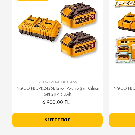
AKÜ ŞARJ CİHAZLARI
-
INGCO
INGCO FBCPK2425E Li-ion Akü ve Şarj Cihazı
INGCO FBCPK
Seti 20V 5.0Ah
6.900,00 TL
SEPETE EKLE