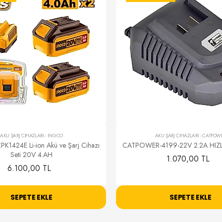
AKÜ ŞARJ CİHAZLARI
-
INGCO
AKÜ ŞARJ CİHAZLARI
-
CATPOW
1424E Li-ion Akü ve Şarj Cihazı
CATPOWER-4199-22V 2.2A HIZLI
Seti 20V 4.AH
1.070,00 TL
6.100,00 TL
SEPETE EKLE
SEPETE EKLE