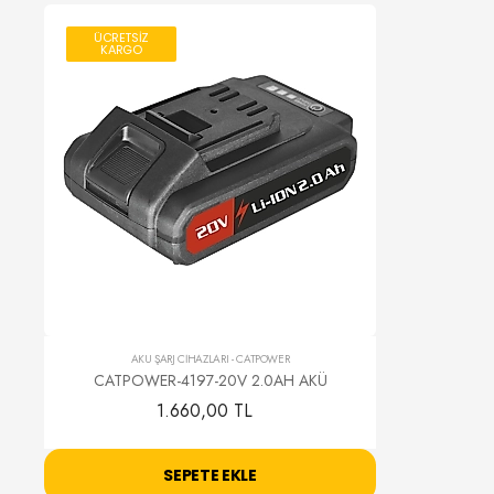
ÜCRETSİZ
KARGO
AKÜ ŞARJ CİHAZLARI
-
CATPOWER
CATPOWER-4197-20V 2.0AH AKÜ
1.660,00 TL
SEPETE EKLE