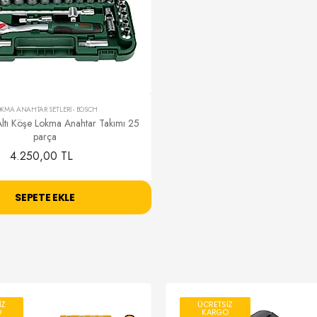
KMA ANAHTAR SETLERİ
-
BOSCH
ltı Köşe Lokma Anahtar Takımı 25
parça
4.250,00 TL
SEPETE EKLE
İZ
ÜCRETSİZ
O
KARGO