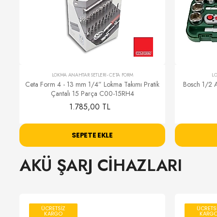
LOKMA ANAHTAR SETLERİ
-
CETA FORM
LO
Ceta Form 4 - 13 mm 1/4” Lokma Takımı Pratik
Bosch 1/2 A
Çantalı 15 Parça C00-15RH4
1.785,00 TL
SEPETE EKLE
AKÜ ŞARJ CİHAZLARI
ÜCRETSİZ
ÜCRETS
KARGO
KARG