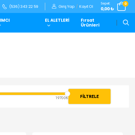
Sepet:
0
Giriş Yap
/
Kayıt Ol
(536) 343 22 59
0,00 ₺
IMCI
EL ALETLERİ
Fırsat
Ürünleri
FILTRELE
19700₺