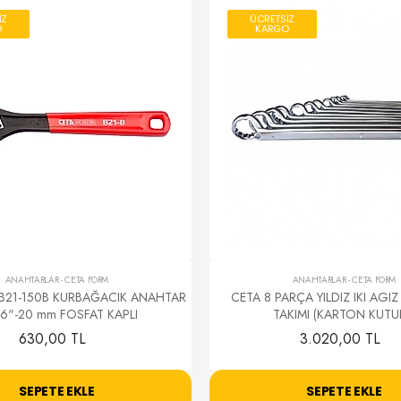
İZ
ÜCRETSİZ
O
KARGO
ANAHTARLAR
-
CETA FORM
ANAHTARLAR
-
CETA FORM
B21-150B KURBAĞACIK ANAHTAR
CETA 8 PARÇA YILDIZ IKI AGI
-6"-20 mm FOSFAT KAPLI
TAKIMI (KARTON KUTU
630,00 TL
3.020,00 TL
SEPETE EKLE
SEPETE EKLE