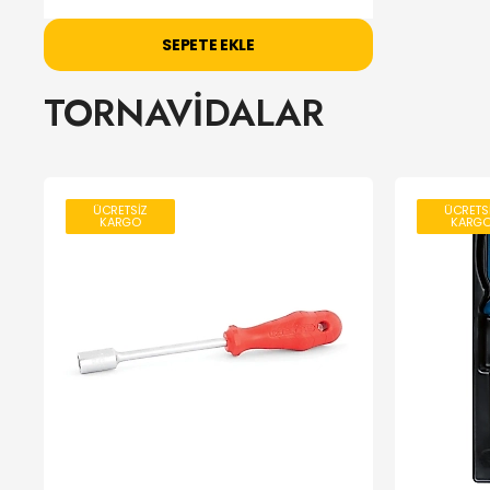
SEPETE EKLE
TORNAVİDALAR
ÜCRETSİZ
ÜCRETS
KARGO
KARG