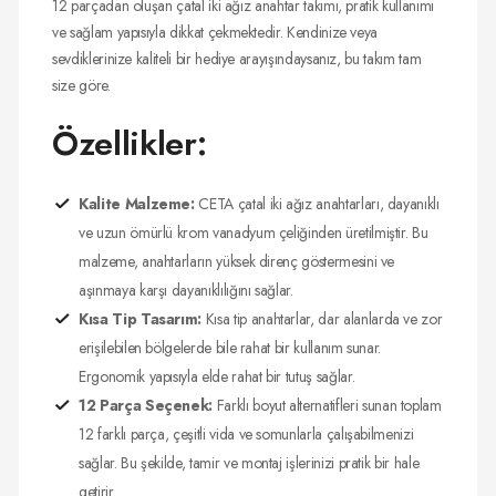
12 parçadan oluşan çatal iki ağız anahtar takımı, pratik kullanımı
ve sağlam yapısıyla dikkat çekmektedir. Kendinize veya
sevdiklerinize kaliteli bir hediye arayışındaysanız, bu takım tam
size göre.
Özellikler:
Kalite Malzeme:
CETA çatal iki ağız anahtarları, dayanıklı
ve uzun ömürlü krom vanadyum çeliğinden üretilmiştir. Bu
malzeme, anahtarların yüksek direnç göstermesini ve
aşınmaya karşı dayanıklılığını sağlar.
Kısa Tip Tasarım:
Kısa tip anahtarlar, dar alanlarda ve zor
erişilebilen bölgelerde bile rahat bir kullanım sunar.
Ergonomik yapısıyla elde rahat bir tutuş sağlar.
12 Parça Seçenek:
Farklı boyut alternatifleri sunan toplam
12 farklı parça, çeşitli vida ve somunlarla çalışabilmenizi
sağlar. Bu şekilde, tamir ve montaj işlerinizi pratik bir hale
getirir.