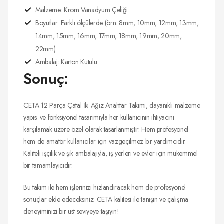
Malzeme: Krom Vanadyum Çeliği
Boyutlar: Farklı ölçülerde (örn. 8mm, 10mm, 12mm, 13mm,
14mm, 15mm, 16mm, 17mm, 18mm, 19mm, 20mm,
22mm)
Ambalaj: Karton Kutulu
Sonuç:
CETA 12 Parça Çatal İki Ağız Anahtar Takımı, dayanıklı malzeme
yapısı ve fonksiyonel tasarımıyla her kullanıcının ihtiyacını
karşılamak üzere özel olarak tasarlanmıştır. Hem profesyonel
hem de amatör kullanıcılar için vazgeçilmez bir yardımcıdır.
Kaliteli işçilik ve şık ambalajıyla, iş yerleri ve evler için mükemmel
bir tamamlayıcıdır.
Bu takım ile hem işlerinizi hızlandıracak hem de profesyonel
sonuçlar elde edeceksiniz. CETA kalitesi ile tanışın ve çalışma
deneyiminizi bir üst seviyeye taşıyın!