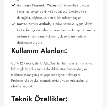
Aşınmaya Dayanıklı Yüzey:
CETA anahtarları, yüzey
kaplaması sayesinde kir, yağ ve pas gibi etkenlere karşı
dirençlidir, böylece uzun süreli bir kullanım sağlar.
Karton Kutulu Ambalaj:
Hediye vermeye uygun şık bir
karton kutu içinde gelen bu takım, hem pratik taşıma hem de
saklama imkanı sunar. Kutunun iç düzeni, anahtarların
dağılmasını engeller.
Kullanım Alanları:
CETA 12 Parça Çatal İki Ağız Anahtar Takımı, tamir, montaj ve
bakım gibi birçok alanda kullanılabilir. Araç bakımından, ev
tadilatına kadar geniş bir yelpazede işinizi kolaylaştırır.
Profesyonel atölyeler, otomotiv sektörü ve ev kullanıcıları için
ideal bir seçimdir.
Teknik Özellikler: