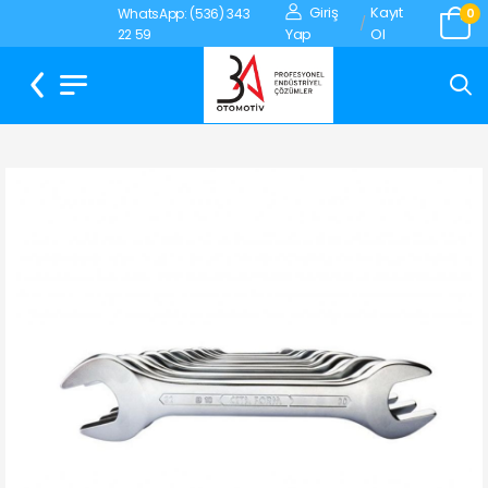
Giriş
Kayıt
WhatsApp: (536) 343
0
/
Yap
Ol
22 59