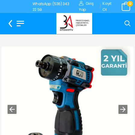
Giriş
Kayıt
WhatsApp: (536) 343
0
/
Yap
Ol
22 59