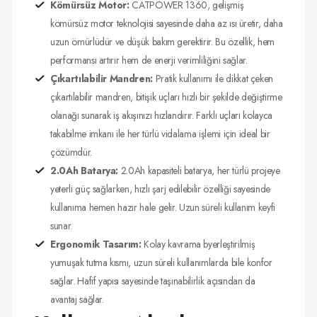
Kömürsüz Motor:
CATPOWER 1360, gelişmiş
kömürsüz motor teknolojisi sayesinde daha az ısı üretir, daha
uzun ömürlüdür ve düşük bakım gerektirir. Bu özellik, hem
performansı artırır hem de enerji verimliliğini sağlar.
Çıkartılabilir Mandren:
Pratik kullanımı ile dikkat çeken
çıkartılabilir mandren, bitişik uçları hızlı bir şekilde değiştirme
olanağı sunarak iş akışınızı hızlandırır. Farklı uçları kolayca
takabilme imkanı ile her türlü vidalama işlemi için ideal bir
çözümdür.
2.0Ah Batarya:
2.0Ah kapasiteli batarya, her türlü projeye
yeterli güç sağlarken, hızlı şarj edilebilir özelliği sayesinde
kullanıma hemen hazır hale gelir. Uzun süreli kullanım keyfi
sunar.
Ergonomik Tasarım:
Kolay kavrama byerleştirilmiş
yumuşak tutma kısmı, uzun süreli kullanımlarda bile konfor
sağlar. Hafif yapısı sayesinde taşınabilirlik açısından da
avantaj sağlar.