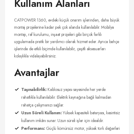
Kullanım Alanları
CATPOWER 1360, evdeki küçük onarım işlerinden, daha büyük
montaj projelerine kadar pek çok alanda kullanılabilir. Mobilya
montajı, raf kurulumu, inşaat projeleri gibi birçok farklı
uygulamada pratik bir yardımcı olarak hizmet eder. Ayrıca bahçe
işlerinde de etkili biçimde kullanılabilir, çeşitli aksesuarları
kolaylıkla vidalayabilirsiniz.
Avantajlar
Taşınabilirlik:
Kablosuz yapısı sayesinde her yerde
rahatlıkla kullanılabilir. Elektrik kaynağına bağlı kalmadan
rahatça çalışmanızı sağlar.
Uzun Süreli Kullanım:
Yüksek kapasiteli bataryası, kesintisiz
kullanım imkânı sunar. Uzun süreli işler için idealdir.
Performans:
Güçlü kömürsüz motor, yüksek tork değerleri