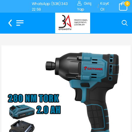
Giriş
Kayıt
WhatsApp: (536) 343
0
/
Yap
Ol
22 59