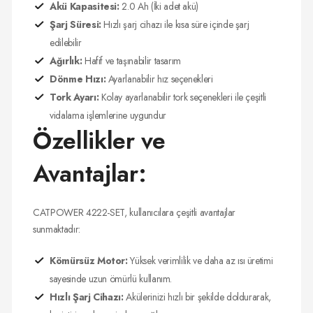
Akü Kapasitesi:
2.0 Ah (İki adet akü)
Şarj Süresi:
Hızlı şarj cihazı ile kısa süre içinde şarj
edilebilir
Ağırlık:
Hafif ve taşınabilir tasarım
Dönme Hızı:
Ayarlanabilir hız seçenekleri
Tork Ayarı:
Kolay ayarlanabilir tork seçenekleri ile çeşitli
vidalama işlemlerine uygundur
Özellikler ve
Avantajlar:
CATPOWER 4222-SET, kullanıcılara çeşitli avantajlar
sunmaktadır:
Kömürsüz Motor:
Yüksek verimlilik ve daha az ısı üretimi
sayesinde uzun ömürlü kullanım.
Hızlı Şarj Cihazı:
Akülerinizi hızlı bir şekilde doldurarak,