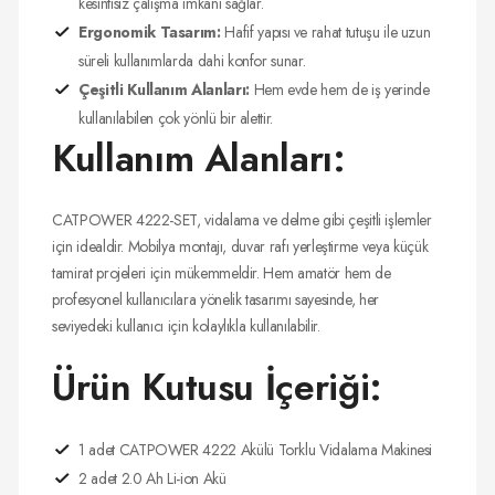
kesintisiz çalışma imkanı sağlar.
Ergonomik Tasarım:
Hafif yapısı ve rahat tutuşu ile uzun
süreli kullanımlarda dahi konfor sunar.
Çeşitli Kullanım Alanları:
Hem evde hem de iş yerinde
kullanılabilen çok yönlü bir alettir.
Kullanım Alanları:
CATPOWER 4222-SET, vidalama ve delme gibi çeşitli işlemler
için idealdir. Mobilya montajı, duvar rafı yerleştirme veya küçük
tamirat projeleri için mükemmeldir. Hem amatör hem de
profesyonel kullanıcılara yönelik tasarımı sayesinde, her
seviyedeki kullanıcı için kolaylıkla kullanılabilir.
Ürün Kutusu İçeriği:
1 adet CATPOWER 4222 Akülü Torklu Vidalama Makinesi
2 adet 2.0 Ah Li-ion Akü