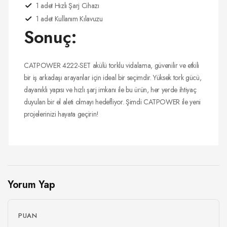
1 adet Hızlı Şarj Cihazı
1 adet Kullanım Kılavuzu
Sonuç:
CATPOWER 4222-SET akülü torklu vidalama, güvenilir ve etkili
bir iş arkadaşı arayanlar için ideal bir seçimdir. Yüksek tork gücü,
dayanıklı yapısı ve hızlı şarj imkanı ile bu ürün, her yerde ihtiyaç
duyulan bir el aleti olmayı hedefliyor. Şimdi CATPOWER ile yeni
projelerinizi hayata geçirin!
Yorum Yap
PUAN