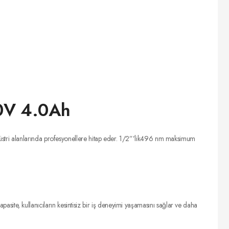
0V 4.0Ah
üstri alanlarında profesyonellere hitap eder. 1/2”’lik496 nm maksimum
apasite, kullanıcıların kesintisiz bir iş deneyimi yaşamasını sağlar ve daha