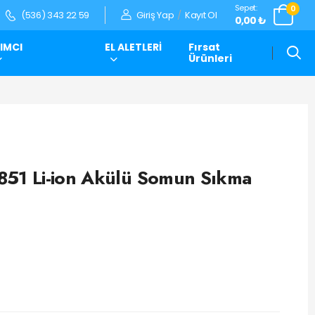
Sepet:
0
Giriş Yap
/
Kayıt Ol
(536) 343 22 59
0,00 ₺
IMCI
EL ALETLERİ
Fırsat
Ürünleri
51 Li-ion Akülü Somun Sıkma