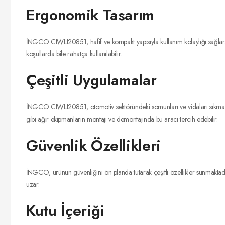
Ergonomik Tasarım
İNGCO CIWLI20851, hafif ve kompakt yapısıyla kullanım kolaylığı sağlar. E
koşullarda bile rahatça kullanılabilir.
Çeşitli Uygulamalar
İNGCO CIWLI20851, otomotiv sektöründeki somunları ve vidaları sıkmak veya 
gibi ağır ekipmanların montajı ve demontajında bu aracı tercih edebilir.
Güvenlik Özellikleri
İNGCO, ürünün güvenliğini ön planda tutarak çeşitli özellikler sunmaktadı
uzar.
Kutu İçeriği