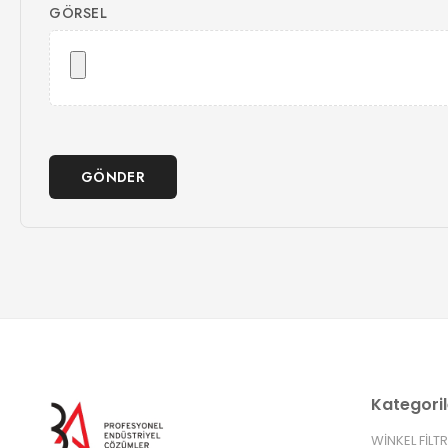
GÖRSEL
GÖNDER
Kategoril
WİNKEL FİLT