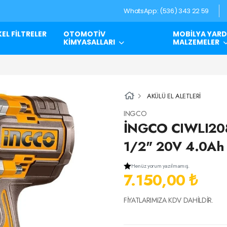
WhatsApp: (536) 343 22 59
EL FİLTRELER
OTOMOTİV
MOBİLYA YARD
KİMYASALLARI
MALZEMELER
AKÜLÜ EL ALETLERİ
INGCO
İNGCO CIWLI208
1/2" 20V 4.0Ah
Henüz yorum yazılmamış.
7.150,00 ₺
FİYATLARIMIZA KDV DAHİLDİR.