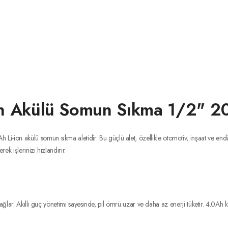
n Akülü Somun Sıkma 1/2" 2
ion akülü somun sıkma aletidir. Bu güçlü alet, özellikle otomotiv, inşaat ve end
ek işlerinizi hızlandırır.
sağlar. Akıllı güç yönetimi sayesinde, pil ömrü uzar ve daha az enerji tüketir. 4.0Ah k