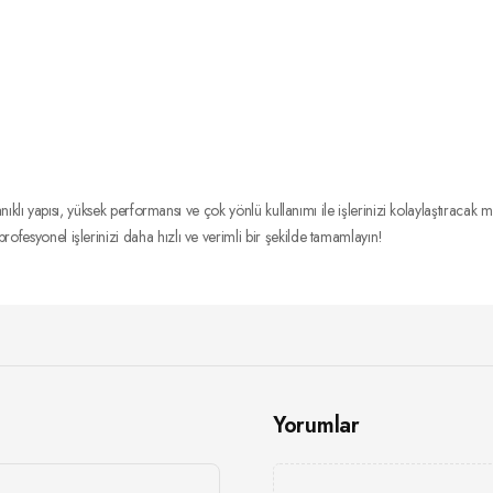
ısı, yüksek performansı ve çok yönlü kullanımı ile işlerinizi kolaylaştıracak mük
rofesyonel işlerinizi daha hızlı ve verimli bir şekilde tamamlayın!
Yorumlar