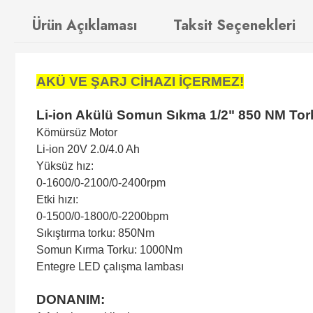
Ürün Açıklaması
Taksit Seçenekleri
AKÜ VE ŞARJ CİHAZI İÇERMEZ!
Li-ion Akülü Somun Sıkma 1/2" 850 NM Tor
Kömürsüz Motor
Li-ion 20V 2.0/4.0 Ah
Yüksüz hız:
0-1600/0-2100/0-2400rpm
Etki hızı:
0-1500/0-1800/0-2200bpm
Sıkıştırma torku: 850Nm
Somun Kırma Torku: 1000Nm
Entegre LED çalışma lambası
DONANIM: