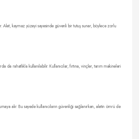
. Alet, kaymaz yüzeyi sayesinde güvenli bir tutuş sunar, böylece zorlu
ahatlıkla kullanılabilir. Kullanıcılar, fırtına, vinçler, tarım makineleri
aya alır. Bu sayede kullanıcıların güvenliği sağlanırken, aletin ömrü de