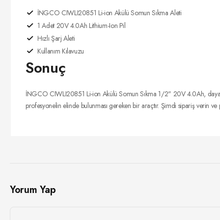
İNGCO CIWLI20851 Li-ion Akülü Somun Sıkma Aleti
1 Adet 20V 4.0Ah Lithium-Ion Pil
Hızlı Şarj Aleti
Kullanım Kılavuzu
Sonuç
İNGCO CIWLI20851 Li-ion Akülü Somun Sıkma 1/2" 20V 4.0Ah, dayanıklı yap
profesyonelin elinde bulunması gereken bir araçtır. Şimdi sipariş verin ve p
Yorum Yap