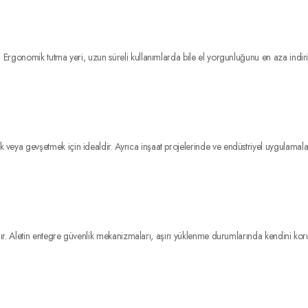
rgonomik tutma yeri, uzun süreli kullanımlarda bile el yorgunluğunu en aza indirir
gevşetmek için idealdir. Ayrıca inşaat projelerinde ve endüstriyel uygulamalarda da r
r. Aletin entegre güvenlik mekanizmaları, aşırı yüklenme durumlarında kendini korum