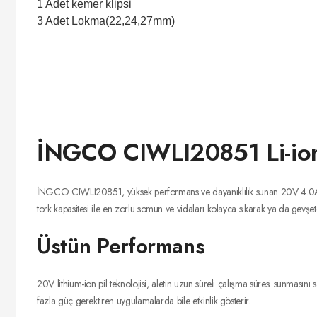
1 Adet kemer klipsi
3 Adet Lokma(22,24,27mm)
İNGCO CIWLI20851 Li-io
İNGCO CIWLI20851, yüksek performans ve dayanıklılık sunan 20V 4.0Ah Li-
tork kapasitesi ile en zorlu somun ve vidaları kolayca sıkarak ya da gevşeter
Üstün Performans
20V lithium-ion pil teknolojisi, aletin uzun süreli çalışma süresi sunmasını 
fazla güç gerektiren uygulamalarda bile etkinlik gösterir.