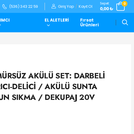
Sepet:
0
Giriş Yap
/
Kayıt Ol
(536) 343 22 59
0,00 ₺
IMCI
EL ALETLERİ
Fırsat
Ürünleri
RSÜZ AKÜLÜ SET: DARBELİ
ICI-DELİCİ / AKÜLÜ SUNTA
UN SIKMA / DEKUPAJ 20V