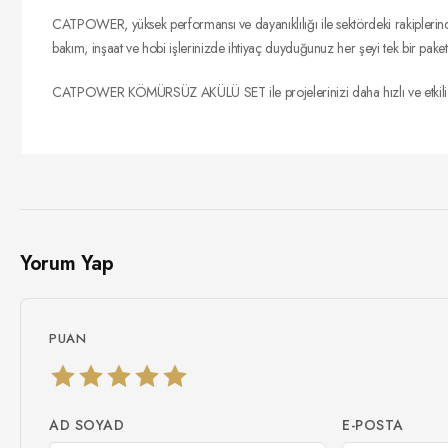
CATPOWER, yüksek performansı ve dayanıklılığı ile sektördeki rakiplerinden
bakım, inşaat ve hobi işlerinizde ihtiyaç duyduğunuz her şeyi tek bir paket
CATPOWER KÖMÜRSÜZ AKÜLÜ SET ile projelerinizi daha hızlı ve etkili bir şek
Yorum Yap
PUAN
AD SOYAD
E-POSTA