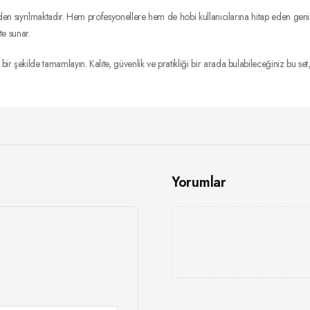
 sıyrılmaktadır. Hem profesyonellere hem de hobi kullanıcılarına hitap eden geniş al
te sunar.
ilde tamamlayın. Kalite, güvenlik ve pratikliği bir arada bulabileceğiniz bu set, h
Yorumlar