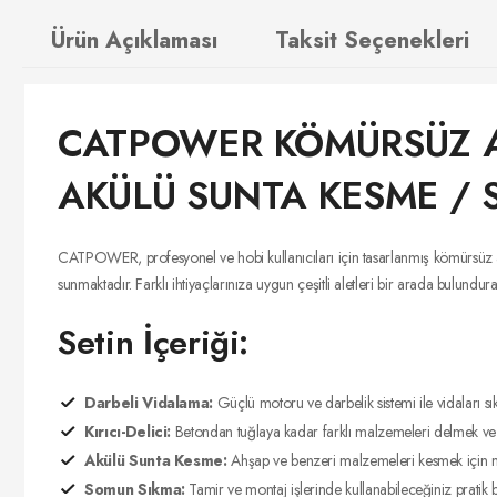
Ürün Açıklaması
Taksit Seçenekleri
CATPOWER KÖMÜRSÜZ AKÜ
AKÜLÜ SUNTA KESME / S
CATPOWER, profesyonel ve hobi kullanıcıları için tasarlanmış kömürsüz akü
sunmaktadır. Farklı ihtiyaçlarınıza uygun çeşitli aletleri bir arada bulunduran 
Setin İçeriği:
Darbeli Vidalama:
Güçlü motoru ve darbelik sistemi ile vidaları sık
Kırıcı-Delici:
Betondan tuğlaya kadar farklı malzemeleri delmek ve kı
Akülü Sunta Kesme:
Ahşap ve benzeri malzemeleri kesmek için müke
Somun Sıkma:
Tamir ve montaj işlerinde kullanabileceğiniz pratik 