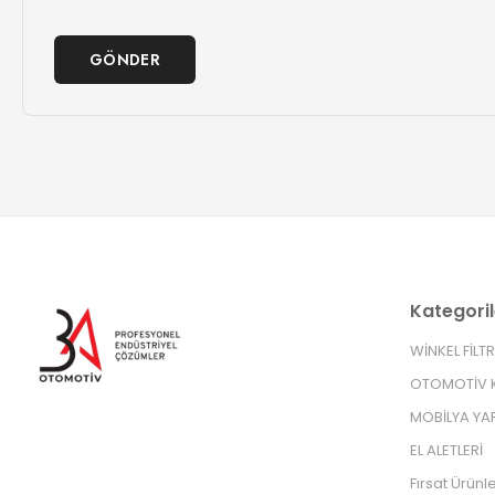
GÖNDER
Kategoril
WİNKEL FİLT
OTOMOTİV K
MOBİLYA YA
EL ALETLERİ
Fırsat Ürünle