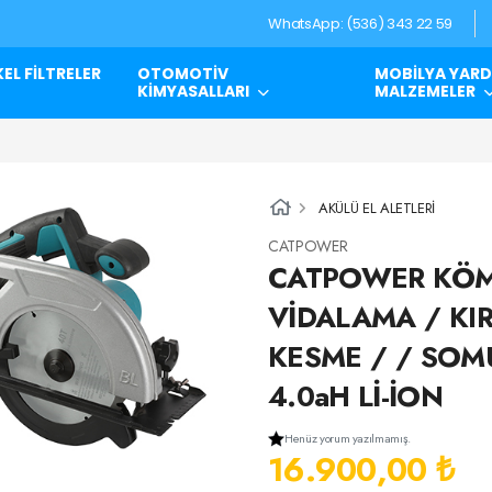
WhatsApp: (536) 343 22 59
EL FİLTRELER
OTOMOTİV
MOBİLYA YARD
KİMYASALLARI
MALZEMELER
AKÜLÜ EL ALETLERİ
CATPOWER
CATPOWER KÖMÜ
VİDALAMA / KIR
KESME / / SOM
4.0aH Lİ-İON
Henüz yorum yazılmamış.
16.900,00 ₺