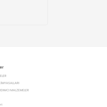
er
RELER
İMYASALLARI
RDIMCI MALZEMELER
ri