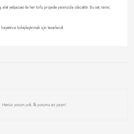
et yelpazesi ile her türlü projede yanınızda olacaktır. Bu set, tamir,
ayatınızı kolaylaştırmak için tasarlandı.
Henüz yorum yok. İlk yorumu siz yazın!