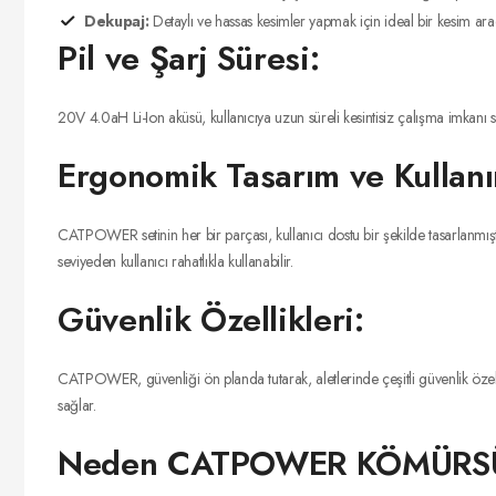
Dekupaj:
Detaylı ve hassas kesimler yapmak için ideal bir kesim aracıd
Pil ve Şarj Süresi:
20V 4.0aH Li-Ion aküsü, kullanıcıya uzun süreli kesintisiz çalışma imkanı su
Ergonomik Tasarım ve Kullanı
CATPOWER setinin her bir parçası, kullanıcı dostu bir şekilde tasarlanmıştır
seviyeden kullanıcı rahatlıkla kullanabilir.
Güvenlik Özellikleri:
CATPOWER, güvenliği ön planda tutarak, aletlerinde çeşitli güvenlik özellik
sağlar.
Neden CATPOWER KÖMÜRSÜ