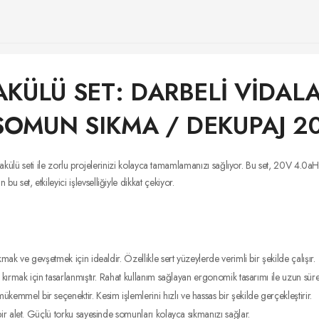
LÜ SET: DARBELİ VİDALAMA
OMUN SIKMA / DEKUPAJ 20
lü seti ile zorlu projelerinizi kolayca tamamlamanızı sağlıyor. Bu set, 20V 4.0aH Li
bu set, etkileyici işlevselliğiyle dikkat çekiyor.
mak ve gevşetmek için idealdir. Özellikle sert yüzeylerde verimli bir şekilde çalışır.
rmak için tasarlanmıştır. Rahat kullanım sağlayan ergonomik tasarımı ile uzun sürel
mmel bir seçenektir. Kesim işlemlerini hızlı ve hassas bir şekilde gerçekleştirir.
bir alet. Güçlü torku sayesinde somunları kolayca sıkmanızı sağlar.