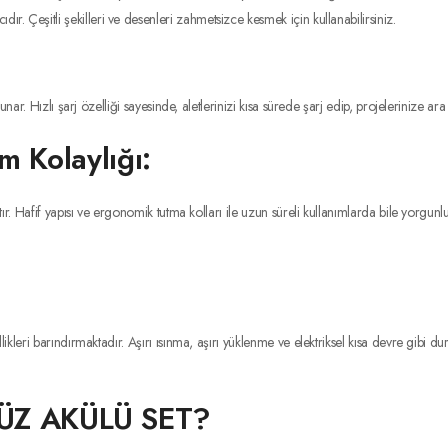
ır. Çeşitli şekilleri ve desenleri zahmetsizce kesmek için kullanabilirsiniz.
nar. Hızlı şarj özelliği sayesinde, aletlerinizi kısa sürede şarj edip, projelerinize 
m Kolaylığı:
. Hafif yapısı ve ergonomik tutma kolları ile uzun süreli kullanımlarda bile yorgunluk
leri barındırmaktadır. Aşırı ısınma, aşırı yüklenme ve elektriksel kısa devre gibi dur
Z AKÜLÜ SET?