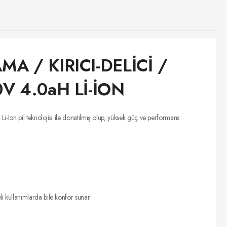
 / KIRICI-DELİCİ /
V 4.0aH Lİ-İON
-Ion pil teknolojisi ile donatılmış olup, yüksek güç ve performans
i kullanımlarda bile konfor sunar.