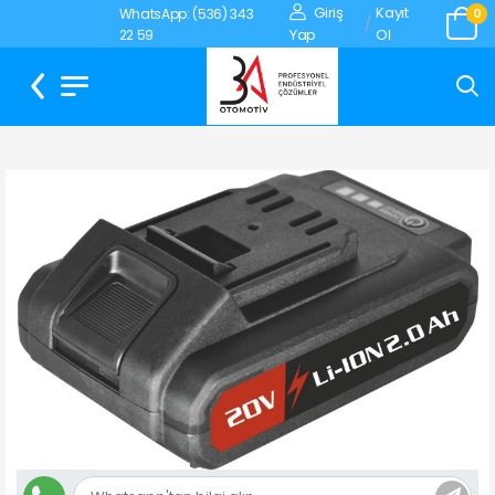
Giriş
Kayıt
WhatsApp: (536) 343
0
/
Yap
Ol
22 59