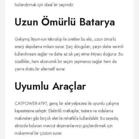
hızlandırmak için ideal bir seçimdir.
Uzun Ömürlü Batarya
Gelişmiş lityum-ion teknoloji ile üretilen bu akü, uzun ömürlü
enerji depolama imkanı sunar. Şarj döngüleri, şarjın daha verimli
kullanılmasını sağlar ve daha az sık şarj etme ihtiyacı doğurur. Bu
özellikler, hem ekonomik bir seçim yapmanızı sağlar hem de
çevre dostu bir alternatif sunar.
Uyumlu Araçlar
CATPOWER-4197, geniş bir alet yelpazesi ile uyumlu çalışma
kapasitesine sahiptir. Elektrikli matkaplar, testere ve vidalama
makineleri gibi birçok alet ile rahatlıkla kullanılabilir. Bu sayede,
elinizde bulunan mevcut ekipmanlarınızı güçlendirmek için
mükemmel bir çözüm sunar.