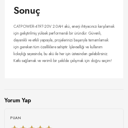
Sonuç
CATPOWER-4197-20V 2.0AH akü, enerji ihtiyacınızı karşılamak
için geliştirilmiş yüksek performanslı bir üründür. Güvenli,
dayanıklı ve etkili yapısıyla, projelerinizi başarıyla tamamlamak
için gereken tüm özelliklere sahiptir. İşlevselliği ve kullanım
kolaylığı sayesinde, bu akü ile her işin üstesinden gelebilirsiniz.
Katkı sağlamak ve verimli bir şekilde çalışmak için doğru seçim!
Yorum Yap
PUAN