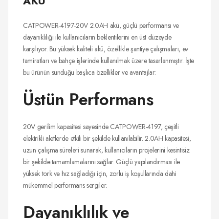
AKÜ
CATPOWER-4197-20V 2.0AH akü, güçlü performansı ve
dayanıklılığı ile kullanıcıların beklentilerini en üst düzeyde
karşılıyor. Bu yüksek kaliteli akü, özellikle şantiye çalışmaları, ev
tamiratları ve bahçe işlerinde kullanılmak üzere tasarlanmıştır. İşte
bu ürünün sunduğu başlıca özellikler ve avantajlar:
Üstün Performans
20V gerilim kapasitesi sayesinde CATPOWER-4197, çeşitli
elektrikli aletlerde etkili bir şekilde kullanılabilir. 2.0AH kapasitesi,
uzun çalışma süreleri sunarak, kullanıcıların projelerini kesintisiz
bir şekilde tamamlamalarını sağlar. Güçlü yapılandırması ile
yüksek tork ve hız sağladığı için, zorlu iş koşullarında dahi
mükemmel performans sergiler.
Dayanıklılık ve