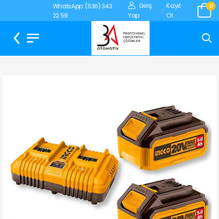
Giriş
Kayıt
WhatsApp: (536) 343
0
/
Yap
Ol
22 59