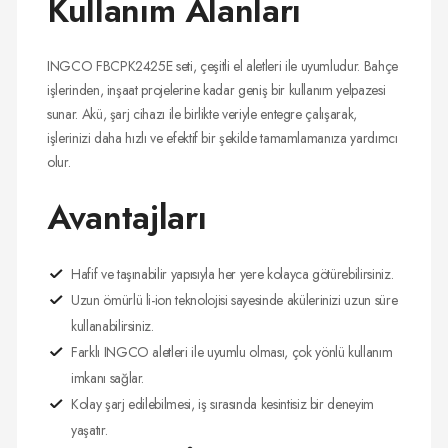
Kullanım Alanları
INGCO FBCPK2425E seti, çeşitli el aletleri ile uyumludur. Bahçe
işlerinden, inşaat projelerine kadar geniş bir kullanım yelpazesi
sunar. Akü, şarj cihazı ile birlikte veriyle entegre çalışarak,
işlerinizi daha hızlı ve efektif bir şekilde tamamlamanıza yardımcı
olur.
Avantajları
Hafif ve taşınabilir yapısıyla her yere kolayca götürebilirsiniz.
Uzun ömürlü li-ion teknolojisi sayesinde akülerinizi uzun süre
kullanabilirsiniz.
Farklı INGCO aletleri ile uyumlu olması, çok yönlü kullanım
imkanı sağlar.
Kolay şarj edilebilmesi, iş sırasında kesintisiz bir deneyim
yaşatır.