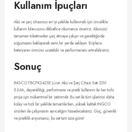
Kullanım İpuçları
Akü ve şarj cihazınızı en iyi şekilde kullanmak için öncelikle
kullanım kılavuzunu dikkatlice okumanızı öneririz. Akünüzü
tamamen tüketmeden şarj etmeye çalışın ve gerektiğinde
soğumasını bekleyerek serin bir yerde saklayın. Böylece
bataryanın ömrünü uzatabilir ve performansını artırabilirsiniz.
Sonuç
INGCO FBCPK2425E Li-ion Akü ve Şarj Cihazı Seti 20V
5.0Ah, dayanıklılığı, performansı ve pratik kullanımı ile her türlü
proje için mükemmel bir yatırımdır. Bu set ile tüm işlerinizi daha
kolay ve hızlı bir şekilde tamamlarken, yüksek kaliteli INGCO
ürünleri ile çalışmanın ayrıcalığını hissedeceksiniz. Güç, güvenlik
ve pratiklik arıyorsanız, bu set tam size göre!