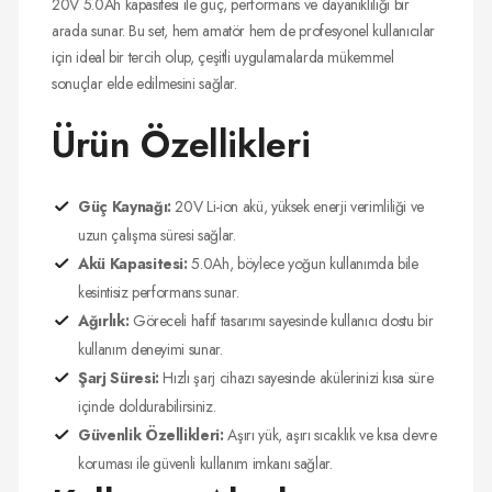
20V 5.0Ah kapasitesi ile güç, performans ve dayanıklılığı bir
arada sunar. Bu set, hem amatör hem de profesyonel kullanıcılar
için ideal bir tercih olup, çeşitli uygulamalarda mükemmel
sonuçlar elde edilmesini sağlar.
Ürün Özellikleri
Güç Kaynağı:
20V Li-ion akü, yüksek enerji verimliliği ve
uzun çalışma süresi sağlar.
Akü Kapasitesi:
5.0Ah, böylece yoğun kullanımda bile
kesintisiz performans sunar.
Ağırlık:
Göreceli hafif tasarımı sayesinde kullanıcı dostu bir
kullanım deneyimi sunar.
Şarj Süresi:
Hızlı şarj cihazı sayesinde akülerinizi kısa süre
içinde doldurabilirsiniz.
Güvenlik Özellikleri:
Aşırı yük, aşırı sıcaklık ve kısa devre
koruması ile güvenli kullanım imkanı sağlar.