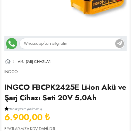
AKÜ ŞARJ CİHAZLARI
INGCO
INGCO FBCPK2425E Li-ion Akü ve
Şarj Cihazı Seti 20V 5.0Ah
Henüz yorum yazılmamış.
6.900,00 ₺
FİYATLARIMIZA KDV DAHİLDİR.