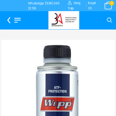
Giriş
Kayıt
WhatsApp: (536) 343
0
/
Yap
Ol
22 59