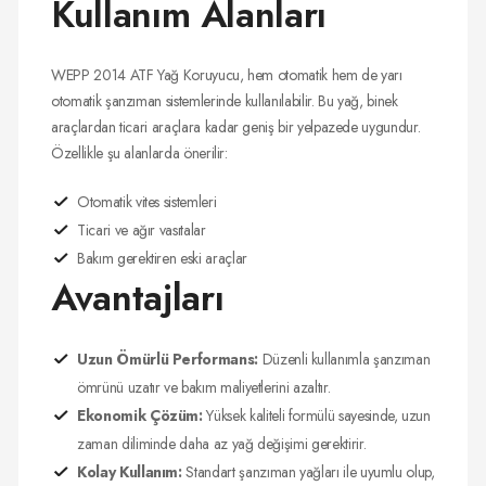
Kullanım Alanları
WEPP 2014 ATF Yağ Koruyucu, hem otomatik hem de yarı
otomatik şanzıman sistemlerinde kullanılabilir. Bu yağ, binek
araçlardan ticari araçlara kadar geniş bir yelpazede uygundur.
Özellikle şu alanlarda önerilir:
Otomatik vites sistemleri
Ticari ve ağır vasıtalar
Bakım gerektiren eski araçlar
Avantajları
Uzun Ömürlü Performans:
Düzenli kullanımla şanzıman
ömrünü uzatır ve bakım maliyetlerini azaltır.
Ekonomik Çözüm:
Yüksek kaliteli formülü sayesinde, uzun
zaman diliminde daha az yağ değişimi gerektirir.
Kolay Kullanım:
Standart şanzıman yağları ile uyumlu olup,