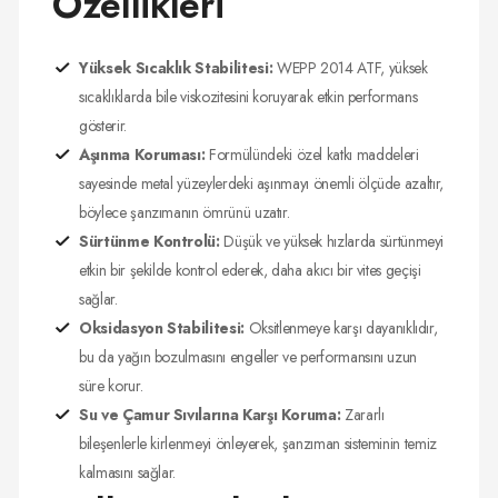
Özellikleri
Yüksek Sıcaklık Stabilitesi:
WEPP 2014 ATF, yüksek
sıcaklıklarda bile viskozitesini koruyarak etkin performans
gösterir.
Aşınma Koruması:
Formülündeki özel katkı maddeleri
sayesinde metal yüzeylerdeki aşınmayı önemli ölçüde azaltır,
böylece şanzımanın ömrünü uzatır.
Sürtünme Kontrolü:
Düşük ve yüksek hızlarda sürtünmeyi
etkin bir şekilde kontrol ederek, daha akıcı bir vites geçişi
sağlar.
Oksidasyon Stabilitesi:
Oksitlenmeye karşı dayanıklıdır,
bu da yağın bozulmasını engeller ve performansını uzun
süre korur.
Su ve Çamur Sıvılarına Karşı Koruma:
Zararlı
bileşenlerle kirlenmeyi önleyerek, şanzıman sisteminin temiz
kalmasını sağlar.