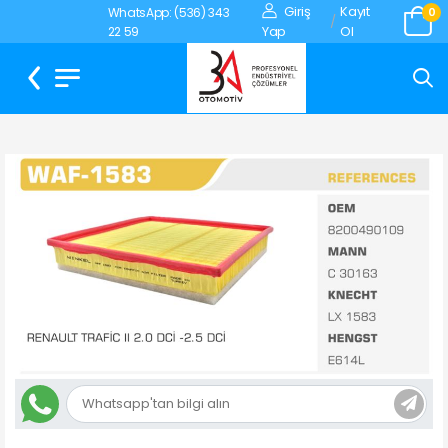
Giriş
Kayıt
WhatsApp: (536) 343
0
/
Yap
Ol
22 59