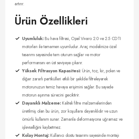
artırır.
Ürün Özellikleri
Uyumluluk:
Bu hava filtresi, Opel Vivaro 2.0 ve 2.5 CDTI
motorları ile tamamen uyumludur. Araç modelinize özel
tasarımı sayesinde tam oturum sağlar ve motor
performansını en üst seviyeye çıkarır.
Yüksek Filtrasyon Kapasitesi:
Ürün, toz, kir, polen ve
diğer zararlı partikülleri etkili bir şekilde filtreleyerek
motorunuzun temiz havaya erişimini sağlar. Bu sayede
motorun aşınma sürecini geciktirir.
Dayanıklı Malzeme:
Kaliteli filtre malzemelerinden
üretilmiş olan bu ürün, zor koşullara dayanıklıdır ve uzun
ömürlü kullanım sunar. Zamanla deformasyona uğramaz ve
işlevselliğini kaybetmez.
Kolay Montaj:
Kullanıcı dostu tasarımı sayesinde montajı