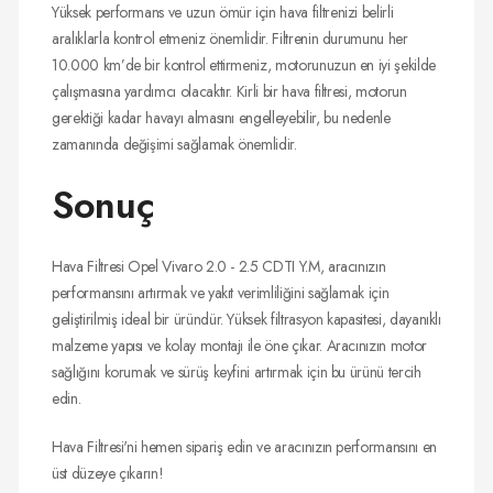
Yüksek performans ve uzun ömür için hava filtrenizi belirli
aralıklarla kontrol etmeniz önemlidir. Filtrenin durumunu her
10.000 km’de bir kontrol ettirmeniz, motorunuzun en iyi şekilde
çalışmasına yardımcı olacaktır. Kirli bir hava filtresi, motorun
gerektiği kadar havayı almasını engelleyebilir, bu nedenle
zamanında değişimi sağlamak önemlidir.
Sonuç
Hava Filtresi Opel Vivaro 2.0 - 2.5 CDTI Y.M, aracınızın
performansını artırmak ve yakıt verimliliğini sağlamak için
geliştirilmiş ideal bir üründür. Yüksek filtrasyon kapasitesi, dayanıklı
malzeme yapısı ve kolay montajı ile öne çıkar. Aracınızın motor
sağlığını korumak ve sürüş keyfini artırmak için bu ürünü tercih
edin.
Hava Filtresi'ni hemen sipariş edin ve aracınızın performansını en
üst düzeye çıkarın!