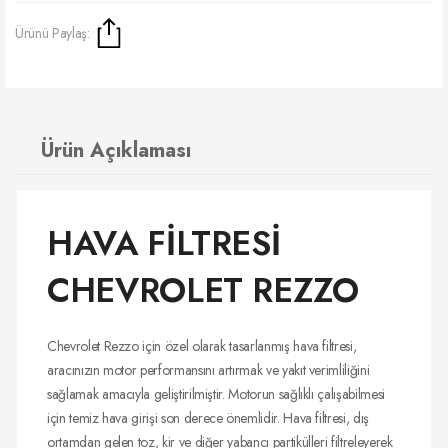
Ürünü Paylaş:
Ürün Açıklaması
HAVA FİLTRESİ
CHEVROLET REZZO
Chevrolet Rezzo için özel olarak tasarlanmış hava filtresi,
aracınızın motor performansını artırmak ve yakıt verimliliğini
sağlamak amacıyla geliştirilmiştir. Motorun sağlıklı çalışabilmesi
için temiz hava girişi son derece önemlidir. Hava filtresi, dış
ortamdan gelen toz, kir ve diğer yabancı partikülleri filtreleyerek