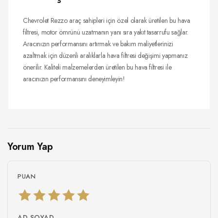
Chevrolet Rezzo araç sahipleri için özel olarak üretilen bu hava
filtresi, motor ömrünü uzatmanın yanı sıra yakıt tasarrufu sağlar.
Aracınızın performansını artırmak ve bakım maliyetlerinizi
azaltmak için düzenli aralıklarla hava filtresi değişimi yapmanız
önerilir. Kaliteli malzemelerden üretilen bu hava filtresi ile
aracınızın performansını deneyimleyin!
Yorum Yap
PUAN
AD SOYAD