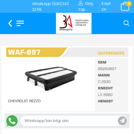
Giriş
Kayıt
WhatsApp: (536) 343
0
/
Yap
Ol
22 59