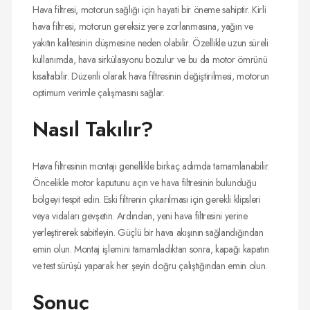
Hava filtresi, motorun sağlığı için hayati bir öneme sahiptir. Kirli
hava filtresi, motorun gereksiz yere zorlanmasına, yağın ve
yakıtın kalitesinin düşmesine neden olabilir. Özellikle uzun süreli
kullanımda, hava sirkülasyonu bozulur ve bu da motor ömrünü
kısaltabilir. Düzenli olarak hava filtresinin değiştirilmesi, motorun
optimum verimle çalışmasını sağlar.
Nasıl Takılır?
Hava filtresinin montajı genellikle birkaç adımda tamamlanabilir.
Öncelikle motor kaputunu açın ve hava filtresinin bulunduğu
bölgeyi tespit edin. Eski filtrenin çıkarılması için gerekli klipsleri
veya vidaları gevşetin. Ardından, yeni hava filtresini yerine
yerleştirerek sabitleyin. Güçlü bir hava akışının sağlandığından
emin olun. Montaj işlemini tamamladıktan sonra, kapağı kapatın
ve test sürüşü yaparak her şeyin doğru çalıştığından emin olun.
Sonuç