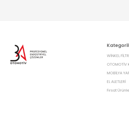
Kategoril
WİNKEL FİLT
OTOMOTİV K
MOBİLYA YA
EL ALETLERİ
Fırsat Ürünle