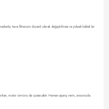
denle, hava filtrenizin düzenli olarak değiştirilmesi ve yüksek kaliteli bir
ırken, motor ömrünü de uzatacaktır. Hemen sipariş verin, aracınızda