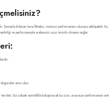
melisiniz?
ir. Zamanla kirlenen hava filtreleri, motorun performansını olumsuz etkileyebilir. Bu ne
lirliği ve performansıyla arabanızın uzun ömürlü olmasını sağlar.
eri:
lardır:
oturduğundan emin olun.
ir. Sizi yüksek verimlilikle buluşturacak bu ürün, aracınızın performansını artır