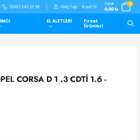
Sepet:
0
Giriş Yap
/
Kayıt Ol
(536) 343 22 59
0,00 ₺
IMCI
EL ALETLERİ
Fırsat
Ürünleri
PEL CORSA D 1 .3 CDTİ 1.6 -