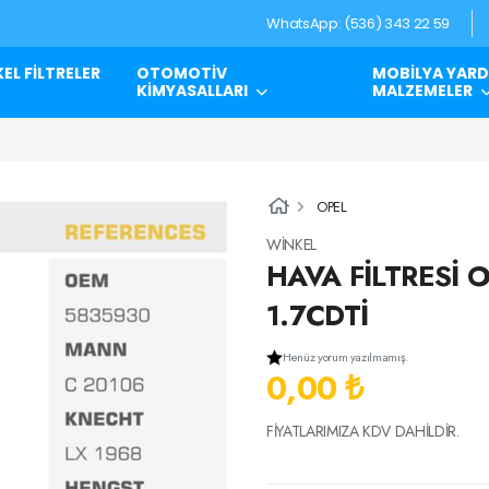
WhatsApp: (536) 343 22 59
EL FİLTRELER
OTOMOTİV
MOBİLYA YARD
KİMYASALLARI
MALZEMELER
OPEL
WİNKEL
HAVA FİLTRESİ O
1.7CDTİ
Henüz yorum yazılmamış.
0,00 ₺
FİYATLARIMIZA KDV DAHİLDİR.