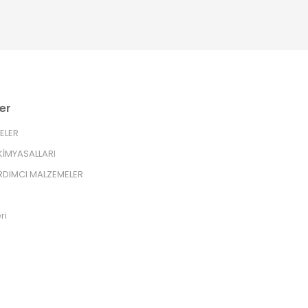
er
RELER
İMYASALLARI
RDIMCI MALZEMELER
ri