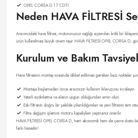
OPEL CORSA D 1.7 CDTİ
Neden HAVA FİLTRESİ Seç
Aracınızdaki hava filtresi, motorunuzun sağlığı açısından kritik bir bileşend
ürün kullanılması büyük önem taşır. HAVA FİLTRESİ OPEL CORSA D, güveni
Kurulum ve Bakım Tavsiyel
Hava filtresinin montajı sırasında dikkat edilmesi gereken bazı noktalar şun
Montaja başlamadan önce aracınızın kullanım kılavuzunu inceleyin.
Yeterli aydınlatma ve alanın uygun olduğundan emin olun.
Eski filtrenin doğru bir şekilde çıkarıldığından ve yeni filtrenin tam 
Filtre değişim işlemini motoru kapalıyken yapmanız önerilir.
HAVA FİLTRESİ OPEL CORSA D, hem ekonomik hem de çevre dostu bir terciht
farkı hissedin!