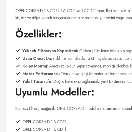
OPEL CORSA D 1.3 CDTİ, 1.6 CDTİ ve 1.7 CDTİ modelleri için özel olarak t
kir, toz ve diğer zararlı parçacıkların motor sistemine girmesini engelley
Özellikler:
Yüksek Filtrasyon Kapasitesi:
Gelişmiş filtreleme teknolojisi saye
Uzun Ömür:
Dayanıklı malzemelerden üretilmiş olması sayesinde, uz
Kolay Montaj:
Aracınıza uygun yapısı sayesinde, montajı oldukça basi
Motor Performansı:
Temiz hava girişi ile motor performansını artıra
Yakıt Tasarrufu:
Doğru hava akışı sağlanarak, yakıt tüketiminizi d
Uyumlu Modeller:
Bu hava filtresi, aşağıdaki OPEL CORSA D modelleri ile tamamen uyuml
OPEL CORSA D 1.3 CDTİ
OPEL CORSA D 1.6 CDTİ