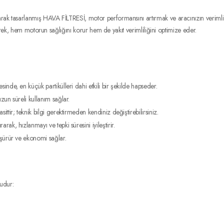
asarlanmış HAVA FİLTRESİ, motor performansını artırmak ve aracınızın verimli çalış
erek, hem motorun sağlığını korur hem de yakıt verimliliğini optimize eder.
sinde, en küçük partikülleri dahi etkili bir şekilde hapseder.
un süreli kullanım sağlar.
ttir; teknik bilgi gerektirmeden kendiniz değiştirebilirsiniz.
rak, hızlanmayı ve tepki süresini iyileştirir.
üşürür ve ekonomi sağlar.
udur: