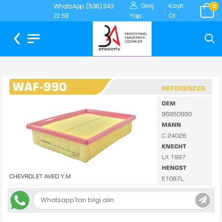
Giriş
Kayıt
WhatsApp: (536) 343
0
/
Yap
Ol
22 59