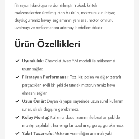
filtrasyon teknolojisi ile donatılmıştır. Yüksek kaliteli
malzemelerden üretilmiş olan bu ürün, motorunuzun ihtiyaç
duyduğu temiz havayı sağlamanın yanı sıra, motor ömrünü
uzatmayı ve performansını artırmayı hedeflemektedir.
Ürün Özellikleri
Uyumluluk:
Chevrolet Aveo Y.M modeli ile mükemmel
uyum sağlar.
Filtrasyon Performansı:
Toz, kir, polen ve diğer zararlı
parçacıkları etkili bir şekilde tutarak motorun temiz hava
almasını sağlar.
Uzun Ömür:
Dayanıklı yapısı sayesinde uzun süreli kullanım
sunar, sık sık değişim gerektirmez.
Kolay Montaj:
Kullanıcı dostu tasarımı ile basit bir şekilde
montajı yapılabilir, herhangi bir özel araç gereç gerektirmez.
Yakıt Tasarrufu:
Motorun verimliliğini artırarak yakıt