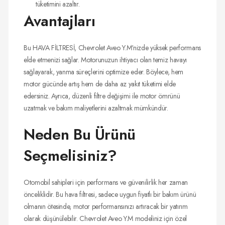
tüketimini azaltır.
Avantajları
Bu HAVA FİLTRESİ, Chevrolet Aveo Y.M'nizde yüksek performans
elde etmenizi sağlar. Motorunuzun ihtiyacı olan temiz havayı
sağlayarak, yanma süreçlerini optimize eder. Böylece, hem
motor gücünde artış hem de daha az yakıt tüketimi elde
edersiniz. Ayrıca, düzenli filtre değişimi ile motor ömrünü
uzatmak ve bakım maliyetlerini azaltmak mümkündür.
Neden Bu Ürünü
Seçmelisiniz?
Otomobil sahipleri için performans ve güvenilirlik her zaman
önceliklidir. Bu hava filtresi, sadece uygun fiyatlı bir bakım ürünü
olmanın ötesinde, motor performansınızı artıracak bir yatırım
olarak düşünülebilir. Chevrolet Aveo Y.M modeliniz için özel