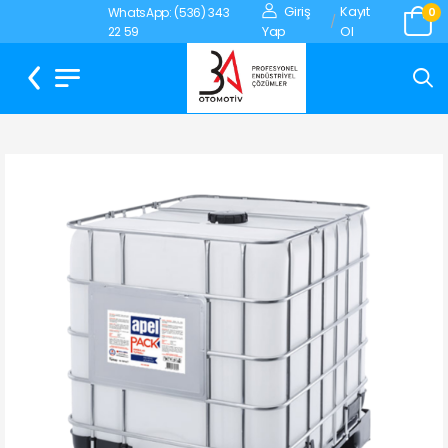
Giriş
Kayıt
WhatsApp: (536) 343
0
/
Yap
Ol
22 59