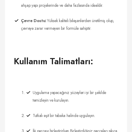
ahşap yapı projelerinde ve daha fazlasında idealdir.
Çevre Dostu:
Yüksek kaliteli bileşenlerden üretilmiş olup,
çevreye zarar vermeyen bir formüle sahiptir.
Kullanım Talimatları:
Uygulama yapacağınız yüzeyleri iyi bir şekilde
temizleyin ve kurulayın.
Tutkalı eşit bir tabaka halinde uygulayın.
İki parçayı birleştirirken,Birleştirdiğiniz parçaları sıkıca