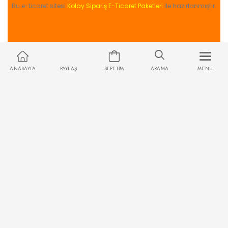
Bu e-ticaret sitesi
Kolay Sipariş E-Ticaret Paketleri
ile hazırlanmıştır.
ANASAYFA
PAYLAŞ
SEPETIM
ARAMA
MENÜ