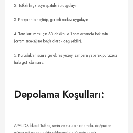
2. Tutkalı fırça veya spatula ile uygulayın.
3. Parçaları birleştirip, gerekli baskıyı uygulayın.
4. Tam kuruması için 30 dakika ile 1 saat arasında bekleyin
(ortam sıcaklığına bağlı olarak değişebilir).
5. Kuruduktan sonra gerekirse yüzeyi zımpara yaparak pürüzsüz
hale getirebilirsiniz.
Depolama Koşulları:
APEL D3 İskelet Tutkalı, serin ve kuru bir ortamda, doğrudan
güneş ışığından uzakta saklanmalıdır. Kapağı kapalı