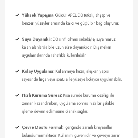
Yüksek Yapışma Gücü:
APEL D3 tutkalı, ahşap ve
benzeri yüzeyler arasında kalıcı ve güçlü bir bağ oluşturur.
Suya Dayanıklı:
D3 sınıfı olması sebebiyle, suya maruz
kalan alanlarda bile uzun süre dayanıklıdır. Dış mekan
uygulamalarında rahatlıkla kullanılabilir.
Kolay Uygulama:
Kullanmaya hazır, akışkan yapısı
sayesinde fırça veya spatula ile yüzeye kolayca uygulanabilir.
Hızlı Kuruma Süresi:
Kısa sürede kuruma özelliği ile
zaman kazandırırken, uygulama sonrası hızlı bir şekilde
işleme devam edilmesine olanak sağlar.
Çevre Dostu Formül:
İçeriğinde zararlı kimyasallar
bulundurmamaktadır. Kullanımı güvenlidir ve çevreye zarar