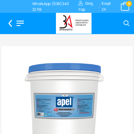
Giriş
Kayıt
WhatsApp: (536) 343
0
/
Yap
Ol
22 59