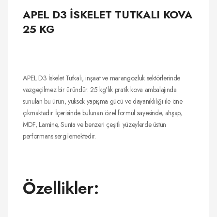
APEL D3 İSKELET TUTKALI KOVA
25 KG
APEL D3 İskelet Tutkalı, inşaat ve marangozluk sektörlerinde
vazgeçilmez bir üründür. 25 kg’lık pratik kova ambalajında
sunulan bu ürün, yüksek yapışma gücü ve dayanıklılığı ile öne
çıkmaktadır. İçerisinde bulunan özel formül sayesinde, ahşap,
MDF, Lamine, Sunta ve benzeri çeşitli yüzeylerde üstün
performans sergilemektedir.
Özellikler: