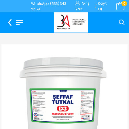
Giriş
Kayıt
WhatsApp: (536) 343
0
/
Yap
Ol
22 59