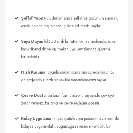
Şeffaf Yapı:
Kuruduktan sonra şeffaf bir görünüm sunarak,
estetik açıdan hoş bir sonuç elde edilmesini sağlar.
Suya Dayanıklı:
D3 sınıfı bir tutkal olması nedeniyle, suya
karşı dirençlidir ve dış mekan uygulamalarında güvenle
kullanılabilir.
Hızlı Kuruma:
Uygulandıktan sonra kısa sürede kurur, bu
da projelerinizi hızlı bir şekilde tamamlamanızı sağlar.
Çevre Dostu:
Su bazlı formülasyonu sayesinde çevreye
zarar vermez, kullanıcı ve çevre sağlığını gözetir.
Kolay Uygulama:
Fırça, spatula veya püskürtme yöntemi ile
kolayca uygulanabilir, yoğunluğu sayesinde kontrollü bir