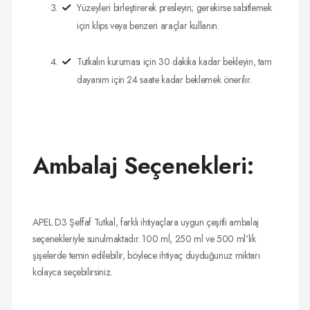
Yüzeyleri birleştirerek presleyin; gerekirse sabitlemek
için klips veya benzeri araçlar kullanın.
Tutkalın kuruması için 30 dakika kadar bekleyin, tam
dayanım için 24 saate kadar beklemek önerilir.
Ambalaj Seçenekleri:
APEL D3 Şeffaf Tutkal, farklı ihtiyaçlara uygun çeşitli ambalaj
seçenekleriyle sunulmaktadır. 100 ml, 250 ml ve 500 ml'lik
şişelerde temin edilebilir, böylece ihtiyaç duyduğunuz miktarı
kolayca seçebilirsiniz.