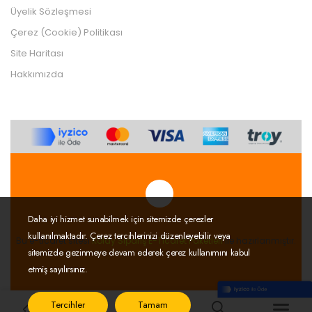
Üyelik Sözleşmesi
Çerez (Cookie) Politikası
Site Haritası
Hakkımızda
Daha iyi hizmet sunabilmek için sitemizde çerezler
Tek Tıkla Ödeme Kolaylığı
kullanılmaktadır. Çerez tercihlerinizi düzenleyebilir veya
7/24 Canlı Destek
Bu e-ticaret sitesi
Kolay Sipariş E-Ticaret Paketleri
ile hazırlanmıştır.
sitemizde gezinmeye devam ederek çerez kullanımını kabul
%100 Sorunsuz Alışveriş
etmiş sayılırsınız.
Daha Fazla Bilgi
Tercihler
Tamam