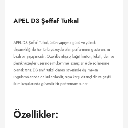
APEL D3 Şeffaf Tutkal
APEL D3 Şeffaf Tutkal, üstün yapışma gücü ve yüksek
dayanıklılığı ile her türlü yüzeyde etkili performans gösteren, su
bazlı bir yapıştırıcıdır. Özellikle ahşap, kağıt, karton, tekstil, deri ve
plastik yüzeyler üzerinde mükemmel sonuçlar elde edilmesine
olanak tanır. D3 sınıfı tutkal olması sayesinde dış mekan
uygulamalarında da kullanılabilir, suya karşı dirençlidir ve çeşitli
iklim koşullarında güvenilir bir performans sunar.
Özellikler: