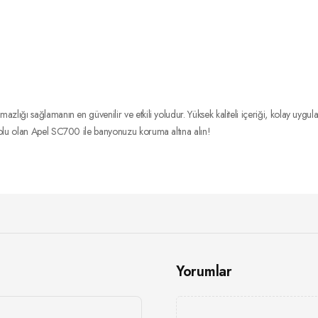
lığı sağlamanın en güvenilir ve etkili yoludur. Yüksek kaliteli içeriği, kolay uygu
yolu olan Apel SC700 ile banyonuzu koruma altına alın!
Yorumlar