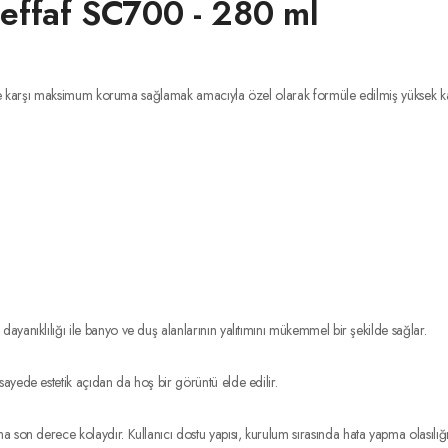
Şeffaf SC700 - 280 ml
karşı maksimum koruma sağlamak amacıyla özel olarak formüle edilmiş yüksek kalit
yanıklılığı ile banyo ve duş alanlarının yalıtımını mükemmel bir şekilde sağlar.
ayede estetik açıdan da hoş bir görüntü elde edilir.
son derece kolaydır. Kullanıcı dostu yapısı, kurulum sırasında hata yapma olasılığın