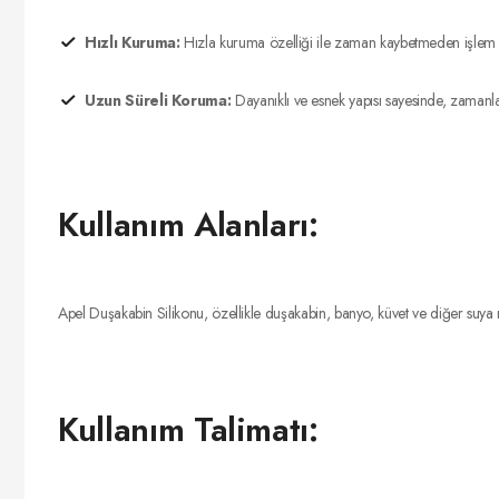
Hızlı Kuruma:
Hızla kuruma özelliği ile zaman kaybetmeden işlem s
Uzun Süreli Koruma:
Dayanıklı ve esnek yapısı sayesinde, zaman
Kullanım Alanları:
Apel Duşakabin Silikonu, özellikle duşakabin, banyo, küvet ve diğer suya mar
Kullanım Talimatı: