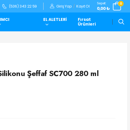
Sepet:
0
Giriş Yap
/
Kayıt Ol
(536) 343 22 59
0,00 ₺
IMCI
EL ALETLERİ
Fırsat
Ürünleri
ilikonu Şeffaf SC700 280 ml