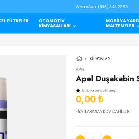
WhatsApp: (536) 343 22 59
EL FİLTRELER
OTOMOTİV
MOBİLYA YARD
KİMYASALLARI
MALZEMELER
SİLİKONLAR
APEL
Apel Duşakabin S
Henüz yorum yazılmamış.
0,00 ₺
FİYATLARIMIZA KDV DAHİLDİR.