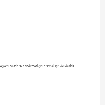
ğlantı noktalarının sızdırmazlığını artırmak için de idealdir.