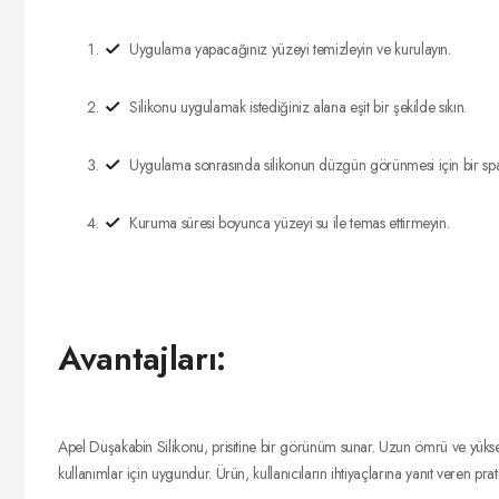
Uygulama yapacağınız yüzeyi temizleyin ve kurulayın.
Silikonu uygulamak istediğiniz alana eşit bir şekilde sıkın.
Uygulama sonrasında silikonun düzgün görünmesi için bir spa
Kuruma süresi boyunca yüzeyi su ile temas ettirmeyin.
Avantajları:
Apel Duşakabin Silikonu, prisitine bir görünüm sunar. Uzun ömrü ve yüksek 
kullanımlar için uygundur. Ürün, kullanıcıların ihtiyaçlarına yanıt veren pra