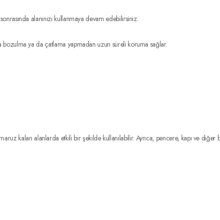
onrasında alanınızı kullanmaya devam edebilirsiniz.
la bozulma ya da çatlama yapmadan uzun süreli koruma sağlar.
uz kalan alanlarda etkili bir şekilde kullanılabilir. Ayrıca, pencere, kapı ve diğer ba