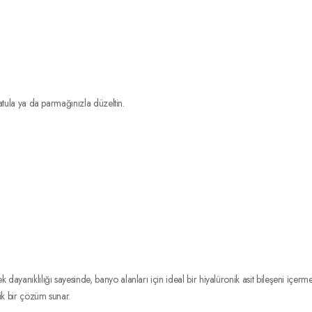
tula ya da parmağınızla düzeltin.
dayanıklılığı sayesinde, banyo alanları için ideal bir hiyalüronik asit bileşeni içe
tik bir çözüm sunar.