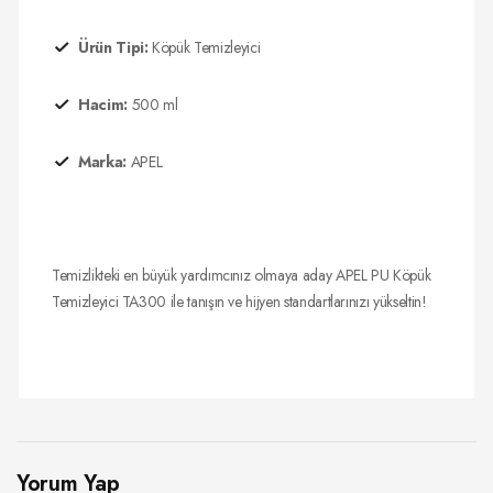
Ürün Tipi:
Köpük Temizleyici
Hacim:
500 ml
Marka:
APEL
Temizlikteki en büyük yardımcınız olmaya aday APEL PU Köpük
Temizleyici TA300 ile tanışın ve hijyen standartlarınızı yükseltin!
Yorum Yap