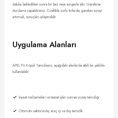
dakika bekledikten sonra bir bez veya süngerle silin. Gerekirse
durulama yapabilirsiniz. Özellikle zorlu kirlerde, gereken süreyi
artırmak, sonuçları iyileştirebilir.
Uygulama Alanları
APEL PU Köpük Temizleyici, aşağıdaki alanlarda etkili bir şekilde
kullanılabilir:
İnşaat malzemeleri ve tesisat işleri sonrası yüzey temizliği
Otomotiv sektöründe, araç içi ve dışı temizlik