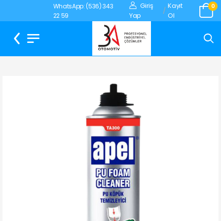
Giriş
Kayıt
WhatsApp: (536) 343
0
/
Yap
Ol
22 59