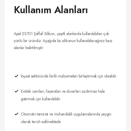
Kullanım Alanları
Apel SS701 Şeffaf Silikon, çeşitli alanlarda kullanılabilen çok
yönlü bir üründür. Aşağıda bu silikonun kullanabileceğiniz bazı
alanlar belirtilmiştir:
İnşaat sektöründe farklı malzemeleri birleştirmek için idealdir.
Evdeki camları, fayansları ve duvarları sızdırmaz hale
getirmek için kullanılabilir.
Otomotiv tamiratı ve mühendislik uygulamalarında yaygın
olarak tercih edilmektedir.