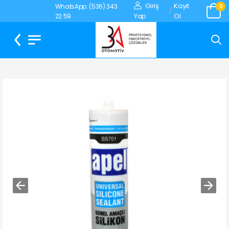
Giriş
Kayıt
WhatsApp: (536) 343
0
/
Yap
Ol
22 59