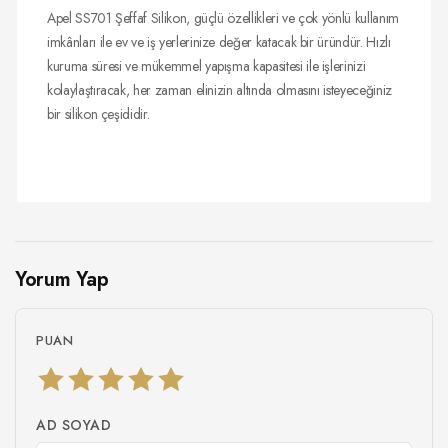
Apel SS701 Şeffaf Silikon, güçlü özellikleri ve çok yönlü kullanım
imkânları ile ev ve iş yerlerinize değer katacak bir üründür. Hızlı
kuruma süresi ve mükemmel yapışma kapasitesi ile işlerinizi
kolaylaştıracak, her zaman elinizin altında olmasını isteyeceğiniz
bir silikon çeşididir.
Yorum Yap
PUAN
AD SOYAD