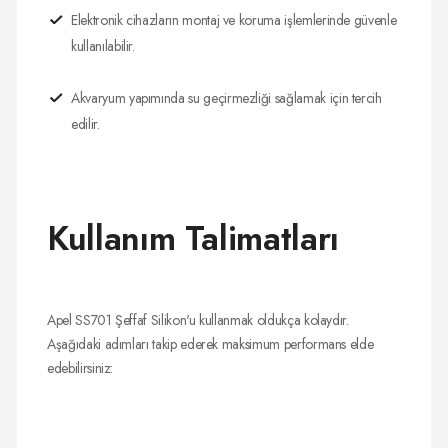
Elektronik cihazların montaj ve koruma işlemlerinde güvenle
kullanılabilir.
Akvaryum yapımında su geçirmezliği sağlamak için tercih
edilir.
Kullanım Talimatları
Apel SS701 Şeffaf Silikon'u kullanmak oldukça kolaydır.
Aşağıdaki adımları takip ederek maksimum performans elde
edebilirsiniz: