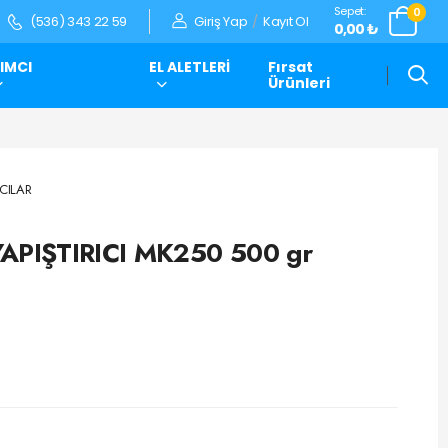
Sepet:
0
Giriş Yap
/
Kayıt Ol
(536) 343 22 59
0,00 ₺
IMCI
EL ALETLERİ
Fırsat
Ürünleri
ICILAR
APIŞTIRICI MK250 500 gr