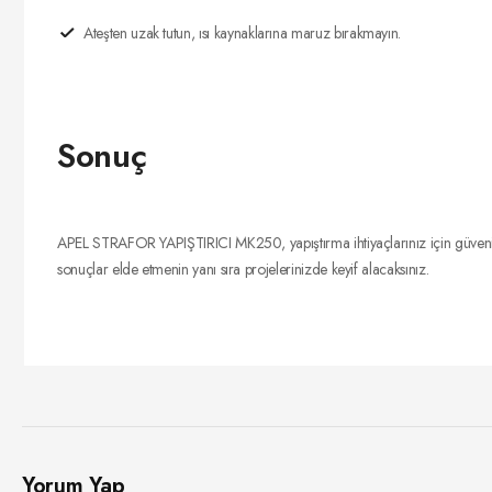
Ateşten uzak tutun, ısı kaynaklarına maruz bırakmayın.
Sonuç
APEL STRAFOR YAPIŞTIRICI MK250, yapıştırma ihtiyaçlarınız için güvenili
sonuçlar elde etmenin yanı sıra projelerinizde keyif alacaksınız.
Yorum Yap