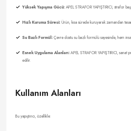
Yüksek Yapışma Gücü:
APEL STRAFOR YAPIŞTIRICI, strafor başta o
Hızlı Kuruma Süresi:
Ürün, kısa sürede kuruyarak zamandan tasarruf
Su Bazlı Formül:
Çevre dostu su bazlı formülü sayesinde, hem insan 
Esnek Uygulama Alanları:
APEL STRAFOR YAPIŞTIRICI, sanat proje
edilir.
Kullanım Alanları
Bu yapıştırıcı, özellikle: