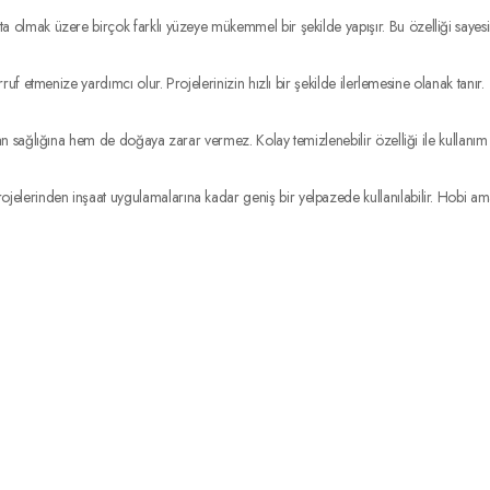
lmak üzere birçok farklı yüzeye mükemmel bir şekilde yapışır. Bu özelliği sayesind
 etmenize yardımcı olur. Projelerinizin hızlı bir şekilde ilerlemesine olanak tanır.
sağlığına hem de doğaya zarar vermez. Kolay temizlenebilir özelliği ile kullanım sonr
lerinden inşaat uygulamalarına kadar geniş bir yelpazede kullanılabilir. Hobi am