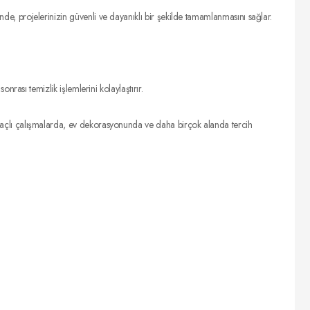
e, projelerinizin güvenli ve dayanıklı bir şekilde tamamlanmasını sağlar.
ası temizlik işlemlerini kolaylaştırır.
açlı çalışmalarda, ev dekorasyonunda ve daha birçok alanda tercih