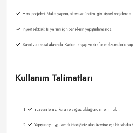
Hobi projeleri: Maket yapımı, aksesuar üretimi gibi kişisel projelerde.
İnşaat sektörü: Isı yalıtımı için panellerin yapıştırılmasında.
Sanat ve zanaat alanında: Karton, ahşap ve strafor malzemelerle yapı
Kullanım Talimatları
Yüzeyin temiz, kuru ve yağsız olduğundan emin olun.
Yapıştırıcıyı uygulamak istediğiniz alan üzerine eşit bir tabaka 