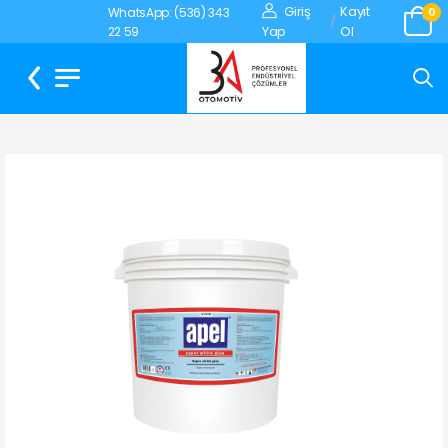
Giriş
Kayıt
WhatsApp: (536) 343
0
/
Yap
Ol
22 59