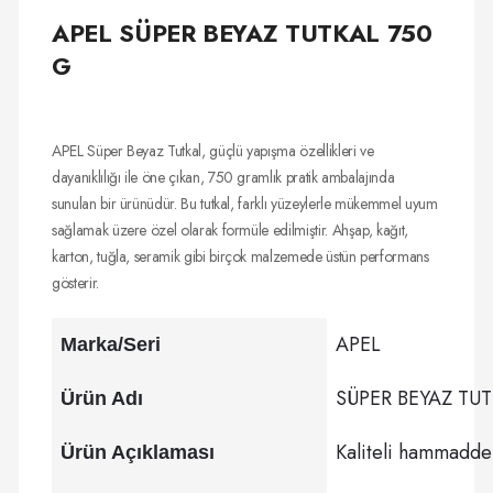
APEL SÜPER BEYAZ TUTKAL 750
G
APEL Süper Beyaz Tutkal, güçlü yapışma özellikleri ve
dayanıklılığı ile öne çıkan, 750 gramlık pratik ambalajında
sunulan bir ürünüdür. Bu tutkal, farklı yüzeylerle mükemmel uyum
sağlamak üzere özel olarak formüle edilmiştir. Ahşap, kağıt,
karton, tuğla, seramik gibi birçok malzemede üstün performans
gösterir.
APEL
Marka/Seri
SÜPER BEYAZ TUTK
Ürün Adı
Kaliteli hammadde 
Ürün Açıklaması