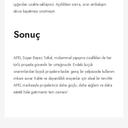
ışığından uzakta saklayınız. Açıldıktan sonra, ürün ambalajını
sıkıca kapatmayı unutmayın.
Sonuç
APEL Süper Beyaz Tutkal, mükemmel yapışma özellikleri ile her
türlü projede güvenilir bir ortağınızdır. Evdeki küçük
onarımlardan büyük projelere kadar geniş bir yelpazede kullanım
imkanı sunar. Kalite ve dayanıklılık arayanlar için ideal bir tercihtir.
APEL markasıyla projelerinizi daha güçlü, daha sağlam ve daha
estetik hale getirmenin tam zamanı!