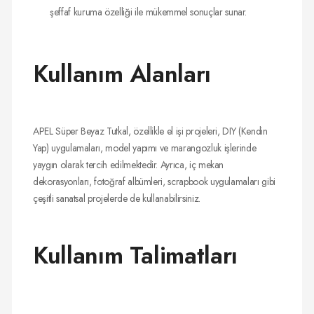
şeffaf kuruma özelliği ile mükemmel sonuçlar sunar.
Kullanım Alanları
APEL Süper Beyaz Tutkal, özellikle el işi projeleri, DIY (Kendin
Yap) uygulamaları, model yapımı ve marangozluk işlerinde
yaygın olarak tercih edilmektedir. Ayrıca, iç mekan
dekorasyonları, fotoğraf albümleri, scrapbook uygulamaları gibi
çeşitli sanatsal projelerde de kullanabilirsiniz.
Kullanım Talimatları