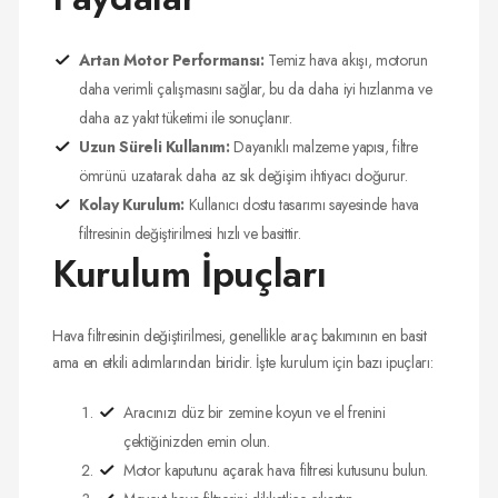
Artan Motor Performansı:
Temiz hava akışı, motorun
daha verimli çalışmasını sağlar, bu da daha iyi hızlanma ve
daha az yakıt tüketimi ile sonuçlanır.
Uzun Süreli Kullanım:
Dayanıklı malzeme yapısı, filtre
ömrünü uzatarak daha az sık değişim ihtiyacı doğurur.
Kolay Kurulum:
Kullanıcı dostu tasarımı sayesinde hava
filtresinin değiştirilmesi hızlı ve basittir.
Kurulum İpuçları
Hava filtresinin değiştirilmesi, genellikle araç bakımının en basit
ama en etkili adımlarından biridir. İşte kurulum için bazı ipuçları:
Aracınızı düz bir zemine koyun ve el frenini
çektiğinizden emin olun.
Motor kaputunu açarak hava filtresi kutusunu bulun.