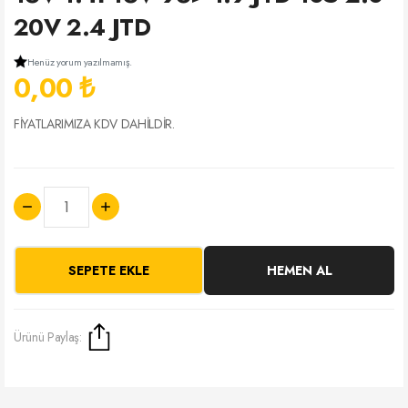
20V 2.4 JTD
Henüz yorum yazılmamış.
0,00 ₺
FİYATLARIMIZA KDV DAHİLDİR.
SEPETE EKLE
HEMEN AL
Ürünü Paylaş: