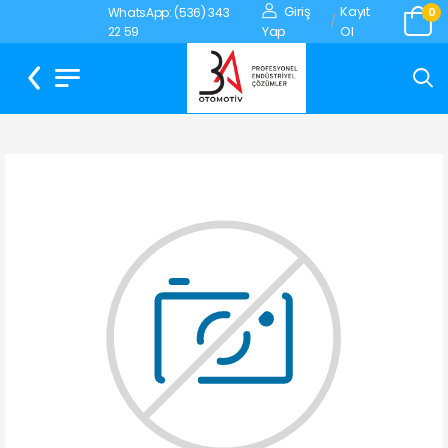
Giriş
Kayıt
WhatsApp: (536) 343
0
/
Yap
Ol
22 59