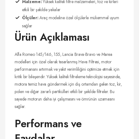
Malzeme:
Yüksek kaliteli filtre malzemeleri, toz ve kirleri
etkili bir şekilde yakalar
Ölçüler:
Araç modeline özel ölçülerle mükemmel uyum
sağlar
Ürün Açıklaması
Alfa Romeo 145/146, 155, Lancia Brava-Bravo ve Marea
modelleri için özel olarak tasarlanmış Hava Filtresi, motor
performansını artırmak ve yakıt verimliliğini optimize etmek için
kritik bir bileşendir. Yüksek kaliteli filtreleme teknolojisi sayesinde,
motora temiz hava göndermek için dış ortamdan gelen toz, kir,
polen ve diğer zararlı partikülleri etkili bir şekilde filtreler. Bu
sayede motorun daha iyi çalışmasını ve ömrünün uzamasını
sağlar.
Performans ve
Faydalar