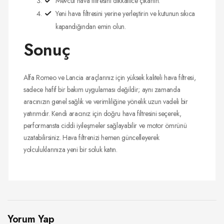
Mevcut hava filtresini dikkatlice çıkartın.
Yeni hava filtresini yerine yerleştirin ve kutunun sıkıca
kapandığından emin olun.
Sonuç
Alfa Romeo ve Lancia araçlarınız için yüksek kaliteli hava filtresi,
sadece hafif bir bakım uygulaması değildir; aynı zamanda
aracınızın genel sağlık ve verimliliğine yönelik uzun vadeli bir
yatırımdır. Kendi aracınız için doğru hava filtresini seçerek,
performansta ciddi iyileşmeler sağlayabilir ve motor ömrünü
uzatabilirsiniz. Hava filtrenizi hemen güncelleyerek
yolculuklarınıza yeni bir soluk katın.
Yorum Yap