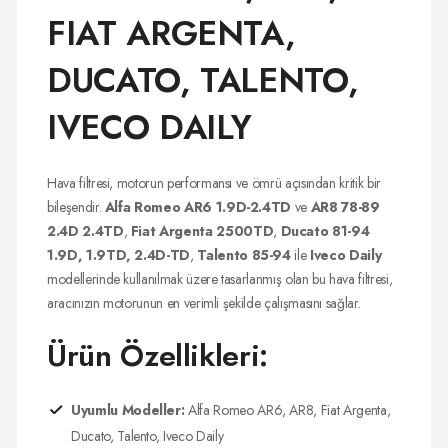
FIAT ARGENTA,
DUCATO, TALENTO,
IVECO DAILY
Hava filtresi, motorun performansı ve ömrü açısından kritik bir
bileşendir.
Alfa Romeo AR6 1.9D-2.4TD
ve
AR8 78-89
2.4D 2.4TD
,
Fiat Argenta 2500TD
,
Ducato 81-94
1.9D, 1.9TD, 2.4D-TD
,
Talento 85-94
ile
Iveco Daily
modellerinde kullanılmak üzere tasarlanmış olan bu hava filtresi,
aracınızın motorunun en verimli şekilde çalışmasını sağlar.
Ürün Özellikleri:
Uyumlu Modeller:
Alfa Romeo AR6, AR8, Fiat Argenta,
Ducato, Talento, Iveco Daily