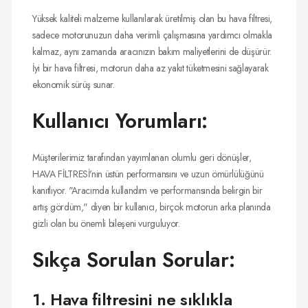
Yüksek kaliteli malzeme kullanılarak üretilmiş olan bu hava filtresi,
sadece motorunuzun daha verimli çalışmasına yardımcı olmakla
kalmaz, aynı zamanda aracınızın bakım maliyetlerini de düşürür.
İyi bir hava filtresi, motorun daha az yakıt tüketmesini sağlayarak
ekonomik sürüş sunar.
Kullanıcı Yorumları:
Müşterilerimiz tarafından yayımlanan olumlu geri dönüşler,
HAVA FİLTRESİ'nin üstün performansını ve uzun ömürlülüğünü
kanıtlıyor. "Aracımda kullandım ve performansında belirgin bir
artış gördüm," diyen bir kullanıcı, birçok motorun arka planında
gizli olan bu önemli bileşeni vurguluyor.
Sıkça Sorulan Sorular:
1. Hava filtresini ne sıklıkla