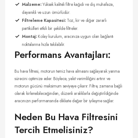
Malzeme:
Yüksek kaliteli filtre kağıdı ve dış muhafaza,
dayanıklı ve uzun ömürlüdür.
Filtreleme Kapasitesi:
Toz, kir ve diğer zararlı
partikülleri etkili bir şekilde filtreler.
Montaj:
Kolay kurulum, aracınıza uygun olan bağlantı
noktalarına hızla takılabilir.
Performans Avantajları:
Bu hava filtresi, motorun temiz hava almasını sağlayarak yanma
sürecini optimize eder. Böylece, yakıt verimliliğini artırır ve
motorun gücünü maksimum seviyeye çıkarır. Filtre, zamana bağlı
olarak kirlenebileceğinden, düzenli aralıklarla değiştirildiğinde
aracınızın performansında dikkate değer bir iyileşme sağlar.
Neden Bu Hava Filtresini
Tercih Etmelisiniz?