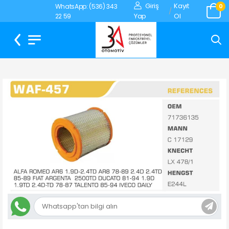
Giriş
Kayıt
WhatsApp: (536) 343
0
/
Yap
Ol
22 59