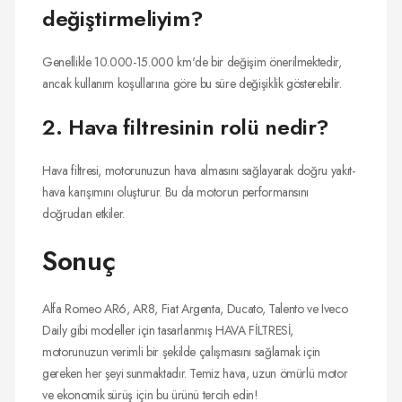
değiştirmeliyim?
Genellikle 10.000-15.000 km'de bir değişim önerilmektedir,
ancak kullanım koşullarına göre bu süre değişiklik gösterebilir.
2. Hava filtresinin rolü nedir?
Hava filtresi, motorunuzun hava almasını sağlayarak doğru yakıt-
hava karışımını oluşturur. Bu da motorun performansını
doğrudan etkiler.
Sonuç
Alfa Romeo AR6, AR8, Fiat Argenta, Ducato, Talento ve Iveco
Daily gibi modeller için tasarlanmış HAVA FİLTRESİ,
motorunuzun verimli bir şekilde çalışmasını sağlamak için
gereken her şeyi sunmaktadır. Temiz hava, uzun ömürlü motor
ve ekonomik sürüş için bu ürünü tercih edin!