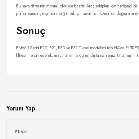
Bu hava filtresinin montajı oldukça basittir. Araç sahipleri için herhangi b
performansta çalışmasını sağlamak için önemlidir. Önerilen değişim aralı
Sonuç
BMW 1 Serisi F20, F21, F30 ve F31 Diesel modelleri için HAVA FİLTRESİ, ar
filtresini tercih ederek, aracınızı en iyi durumda tutabilirsiniz. Unutmayın, k
Yorum Yap
PUAN