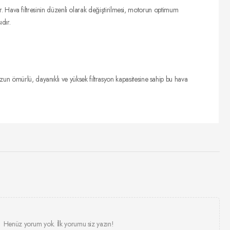
lir. Hava filtresinin düzenli olarak değiştirilmesi, motorun optimum
dır.
un ömürlü, dayanıklı ve yüksek filtrasyon kapasitesine sahip bu hava
Henüz yorum yok. İlk yorumu siz yazın!