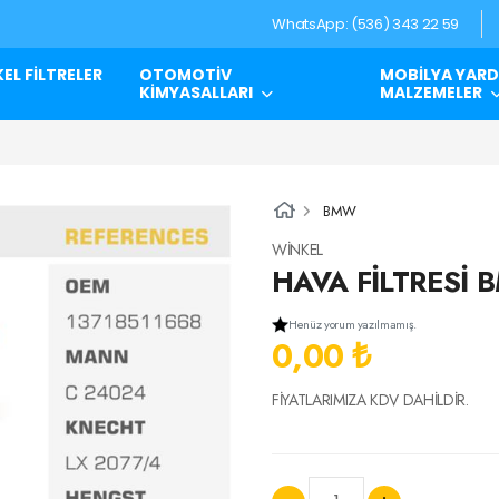
WhatsApp: (536) 343 22 59
EL FİLTRELER
OTOMOTİV
MOBİLYA YARD
KİMYASALLARI
MALZEMELER
BMW
WİNKEL
HAVA FİLTRESİ B
Henüz yorum yazılmamış.
0,00 ₺
FİYATLARIMIZA KDV DAHİLDİR.