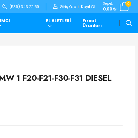
Sepet:
0
Giriş Yap
/
Kayıt Ol
(536) 343 22 59
0,00 ₺
IMCI
EL ALETLERİ
Fırsat
Ürünleri
MW 1 F20-F21-F30-F31 DIESEL