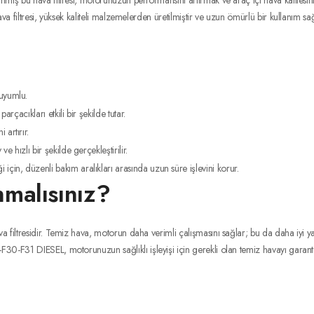
ış bu hava filtresi, motorunuzun performansını artırmak ve araç içi hava kalitesini 
a filtresi, yüksek kaliteli malzemelerden üretilmiştir ve uzun ömürlü bir kullanım sağ
uyumlu.
arçacıkları etkili bir şekilde tutar.
artırır.
ve hızlı bir şekilde gerçekleştirilir.
çin, düzenli bakım aralıkları arasında uzun süre işlevini korur.
nmalısınız?
 filtresidir. Temiz hava, motorun daha verimli çalışmasını sağlar; bu da daha iyi y
30-F31 DIESEL, motorunuzun sağlıklı işleyişi için gerekli olan temiz havayı garanti