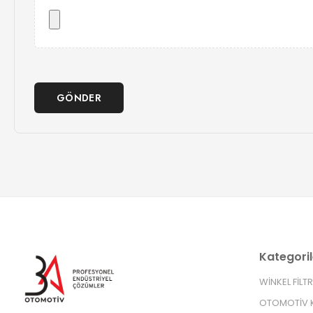
GÖNDER
Kategoril
WİNKEL FİLT
OTOMOTİV K