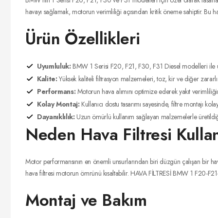
BMW'nin 1 Serisi F20, F21, F30 ve F31 modelleri için özel olarak tasarlanm
havayı sağlamak, motorun verimliliği açısından kritik öneme sahiptir. Bu hav
Ürün Özellikleri
Uyumluluk:
BMW 1 Serisi F20, F21, F30, F31 Diesel modelleri ile 
Kalite:
Yüksek kaliteli filtrasyon malzemeleri, toz, kir ve diğer zararlı p
Performans:
Motorun hava alımını optimize ederek yakıt verimliliğini 
Kolay Montaj:
Kullanıcı dostu tasarımı sayesinde, filtre montajı kolay 
Dayanıklılık:
Uzun ömürlü kullanım sağlayan malzemelerle üretildiği i
Neden Hava Filtresi Kulla
Motor performansının en önemli unsurlarından biri düzgün çalışan bir hava
hava filtresi motorun ömrünü kısaltabilir. HAVA FİLTRESİ BMW 1 F20-F21-F
Montaj ve Bakım