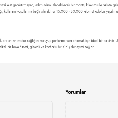
ir özel alet gerektirmeyen, adım adım izlenebilecek bir montaj kılavuzu ile birlikte ge
ğı, kullanım koşullarına bağlı olarak her 15,000 - 30,000 kilometrede bir yapılması
acınızın motor sağlığını koruyup performansını artırmak için ideal bir tercihtir. Uz
aliteli bir hava filtresi, güvenli ve konforlu bir sürüş deneyimi sağlar.
Yorumlar