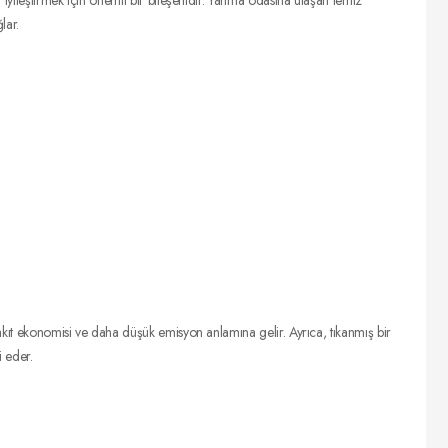
iyileştirmek için önemli bir bileşenidir. Yanma odasına ulaşan temiz
lar.
akıt ekonomisi ve daha düşük emisyon anlamına gelir. Ayrıca, tıkanmış bir
 eder.