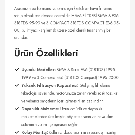
Aracınızın performansı ve ömrü için kaliteli bir hava filtresine
sahip olmak son derece önemlidir. HAVA FİLTRESİ BMW 3 E36
318TDS 95-99 ve 3 COMPACT 318TDS COMPACT E36 95-
00, bu ihtiyacı karşılamak üzere özel olarak tasarlanmış bir
üründür.
Ürün Özellikleri
Uyumlu Modeller:
BMW 3 Serisi E36 (318TDS) 1995-
1999 ve 3 Compact E36 (318TDS Compact) 1995-2000.
Yüksek Filtrasyon Kapasitesi:
Gelişmiş filtreleme
teknolojisi sayesinde, motorunuza zarar verebilecek toz, kir
ve yabancı parçaların içeri girmesini en aza indirir.
Dayanıklı Malzeme:
Uzun ömürlü ve dayanıklı
malzemelerden üretilmiştir, böylece aracınızın hava alım
sisteminin verimli çalışmasını sağlar.
Kolay Montaj:
Kullanıcı dostu tasarımı sayesinde, montajı