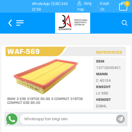
Giriş
Kayıt
WhatsApp: (536) 343
0
/
Yap
Ol
22 59