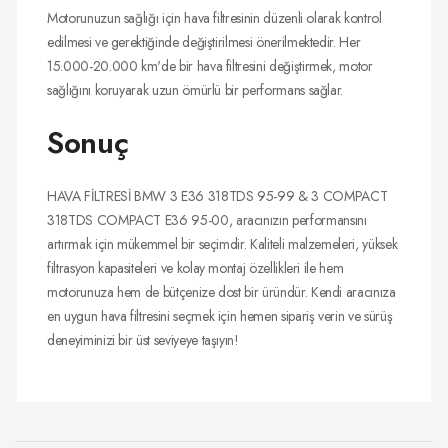
Motorunuzun sağlığı için hava filtresinin düzenli olarak kontrol
edilmesi ve gerektiğinde değiştirilmesi önerilmektedir. Her
15.000-20.000 km'de bir hava filtresini değiştirmek, motor
sağlığını koruyarak uzun ömürlü bir performans sağlar.
Sonuç
HAVA FİLTRESİ BMW 3 E36 318TDS 95-99 & 3 COMPACT
318TDS COMPACT E36 95-00, aracınızın performansını
artırmak için mükemmel bir seçimdir. Kaliteli malzemeleri, yüksek
filtrasyon kapasiteleri ve kolay montaj özellikleri ile hem
motorunuza hem de bütçenize dost bir üründür. Kendi aracınıza
en uygun hava filtresini seçmek için hemen sipariş verin ve sürüş
deneyiminizi bir üst seviyeye taşıyın!