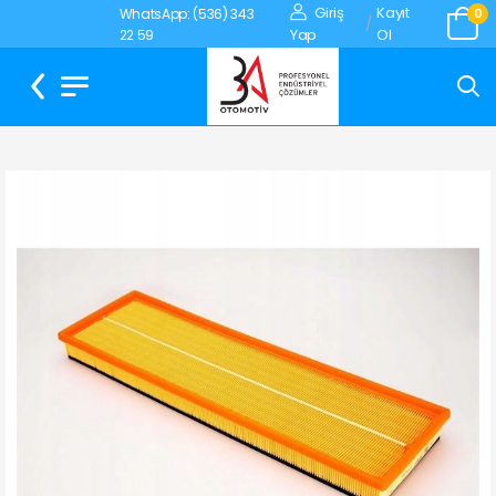
Giriş
Kayıt
WhatsApp: (536) 343
0
/
Yap
Ol
22 59