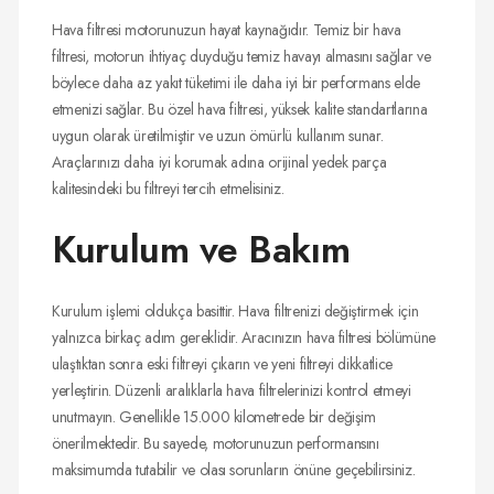
Hava filtresi motorunuzun hayat kaynağıdır. Temiz bir hava
filtresi, motorun ihtiyaç duyduğu temiz havayı almasını sağlar ve
böylece daha az yakıt tüketimi ile daha iyi bir performans elde
etmenizi sağlar. Bu özel hava filtresi, yüksek kalite standartlarına
uygun olarak üretilmiştir ve uzun ömürlü kullanım sunar.
Araçlarınızı daha iyi korumak adına orijinal yedek parça
kalitesindeki bu filtreyi tercih etmelisiniz.
Kurulum ve Bakım
Kurulum işlemi oldukça basittir. Hava filtrenizi değiştirmek için
yalnızca birkaç adım gereklidir. Aracınızın hava filtresi bölümüne
ulaştıktan sonra eski filtreyi çıkarın ve yeni filtreyi dikkatlice
yerleştirin. Düzenli aralıklarla hava filtrelerinizi kontrol etmeyi
unutmayın. Genellikle 15.000 kilometrede bir değişim
önerilmektedir. Bu sayede, motorunuzun performansını
maksimumda tutabilir ve olası sorunların önüne geçebilirsiniz.