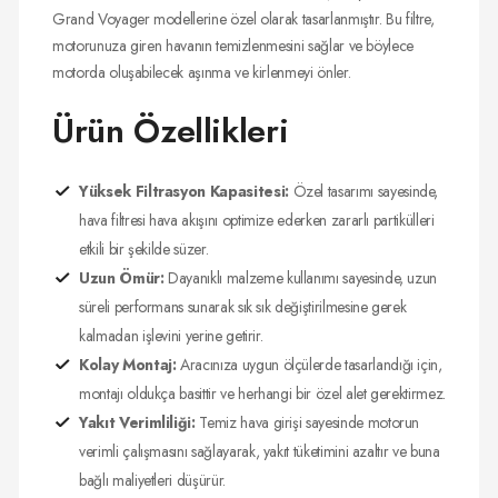
Grand Voyager modellerine özel olarak tasarlanmıştır. Bu filtre,
motorunuza giren havanın temizlenmesini sağlar ve böylece
motorda oluşabilecek aşınma ve kirlenmeyi önler.
Ürün Özellikleri
Yüksek Filtrasyon Kapasitesi:
Özel tasarımı sayesinde,
hava filtresi hava akışını optimize ederken zararlı partikülleri
etkili bir şekilde süzer.
Uzun Ömür:
Dayanıklı malzeme kullanımı sayesinde, uzun
süreli performans sunarak sık sık değiştirilmesine gerek
kalmadan işlevini yerine getirir.
Kolay Montaj:
Aracınıza uygun ölçülerde tasarlandığı için,
montajı oldukça basittir ve herhangi bir özel alet gerektirmez.
Yakıt Verimliliği:
Temiz hava girişi sayesinde motorun
verimli çalışmasını sağlayarak, yakıt tüketimini azaltır ve buna
bağlı maliyetleri düşürür.