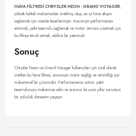
HAVA FİLTRESİ CHRYSLER NEON - GRAND VOYAGER
,
yüksek kaliteli malzemeden üretilmiş olup, en iyi hava akışını
sağlamak için özenle tasarlanmıştır. Aracınızın performansını
artırmak, yakıt tasarrufu sağlamak ve motor ömrünü uzatmak için
bu filtreyi tercih etmek, akıllıca bir yatırımdır.
Sonuç
Chrysler Neon ve Grand Voyager kullanıcıları için özel olarak
üretilen bu hava filtresi, aracınızın motor sağlığı ve verimliliği için
mükemmel bir çözümdür. Performansınızı artırın, yakıt
tasarrufunuzu maksimize edin ve aracınız ile uzun yıllar sorunsuz
bir yolculuk deneyimi yaşayın.