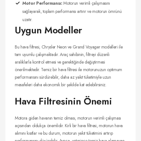
Motor Performansı:
Motorun verimli çalışmasını
sağlayarak, toplam performansı artırır ve motorun ömrünü
uzatır.
Uygun Modeller
Bu hava filtresi, Chrysler Neon ve Grand Voyager modelleri ile
tam uyumlu çalışmaktadır. Araç sahibinin, filtreyi düzenli
aralıklarla kontrol etmesi ve gerektiğinde değiştirmesi
önerilmektedir. Temiz bir hava filtresi ile motorunuzun optimum
performansını sürdürebilir, daha az yakıt tüketimiyle uzun
mesafeleri daha ekonomik bir şekilde kat edebilirsiniz.
Hava Filtresinin Önemi
Motora giden havanın temiz olması, motorun verimli çalışması
açısından oldukça önemlidir. Kirli bir hava filtresi, motorun hava
alımını kısıtlar ve bu durum, motorun yakıt tüketimini artırıp
performansını düşürebilir. Ayrıca, yeterince temiz hava alamayan