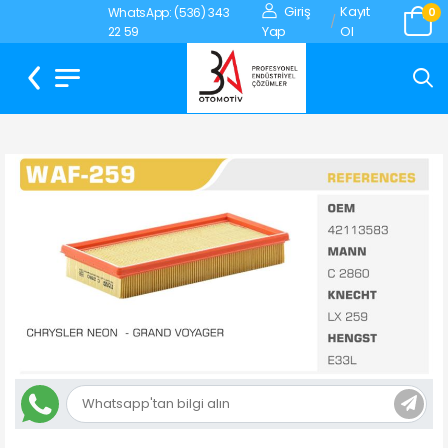
Giriş
Kayıt
WhatsApp: (536) 343
0
/
Yap
Ol
22 59