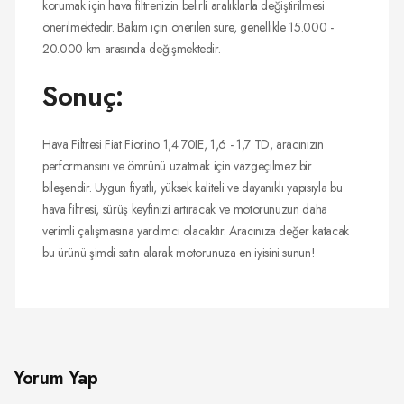
korumak için hava filtrenizin belirli aralıklarla değiştirilmesi
önerilmektedir. Bakım için önerilen süre, genellikle 15.000 -
20.000 km arasında değişmektedir.
Sonuç:
Hava Filtresi Fiat Fiorino 1,4 70IE, 1,6 - 1,7 TD, aracınızın
performansını ve ömrünü uzatmak için vazgeçilmez bir
bileşendir. Uygun fiyatlı, yüksek kaliteli ve dayanıklı yapısıyla bu
hava filtresi, sürüş keyfinizi artıracak ve motorunuzun daha
verimli çalışmasına yardımcı olacaktır. Aracınıza değer katacak
bu ürünü şimdi satın alarak motorunuza en iyisini sunun!
Yorum Yap