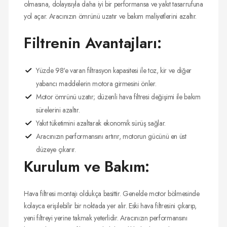
olmasına, dolayısıyla daha iyi bir performansa ve yakıt tasarrufuna
yol açar. Aracınızın ömrünü uzatır ve bakım maliyetlerini azaltır.
Filtrenin Avantajları:
Yüzde 98'e varan filtrasyon kapasitesi ile toz, kir ve diğer
yabancı maddelerin motora girmesini önler.
Motor ömrünü uzatır; düzenli hava filtresi değişimi ile bakım
sürelerini azaltır.
Yakıt tüketimini azaltarak ekonomik sürüş sağlar.
Aracınızın performansını artırır, motorun gücünü en üst
düzeye çıkarır.
Kurulum ve Bakım:
Hava filtresi montajı oldukça basittir. Genelde motor bölmesinde
kolayca erişilebilir bir noktada yer alır. Eski hava filtresini çıkarıp,
yeni filtreyi yerine takmak yeterlidir. Aracınızın performansını