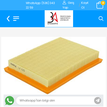
Giriş
Kayıt
WhatsApp: (536) 343
0
/
Yap
Ol
22 59