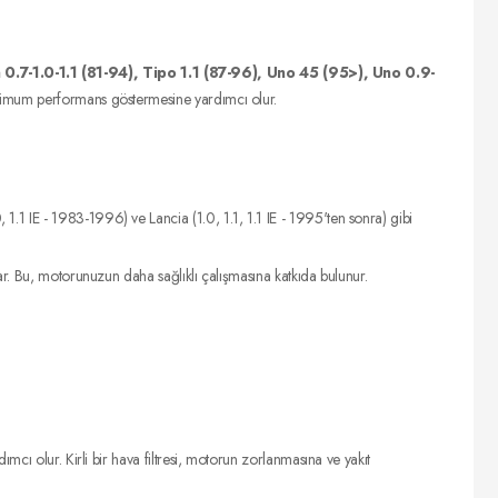
i
 0.7-1.0-1.1 (81-94), Tipo 1.1 (87-96), Uno 45 (95>), Uno 0.9-
optimum performans göstermesine yardımcı olur.
 1.1 IE - 1983-1996) ve Lancia (1.0, 1.1, 1.1 IE - 1995'ten sonra) gibi
ağlar. Bu, motorunuzun daha sağlıklı çalışmasına katkıda bulunur.
mcı olur. Kirli bir hava filtresi, motorun zorlanmasına ve yakıt