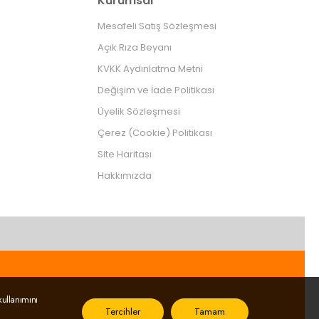
Kurumsal
Mesafeli Satış Sözleşmesi
Açık Rıza Beyanı
KVKK Aydınlatma Metni
Değişim ve İade Politikası
Üyelik Sözleşmesi
Çerez (Cookie) Politikası
Site Haritası
Hakkımızda
ullanımını
Tercihler
Tamam