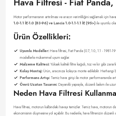
Hava Filtresi - Fiat Panda
Motor performansının artırılması ve aracın verimliliğini sağlamak için hava 
1.0-1.1 İE-1.0 (83-96) ve Lancia 1.0-1.1-1.1 İE (95>)
ile uyumlu ola
Ürün Özellikleri:
Uyumlu Modeller:
Hava filtresi, Fiat Panda (0.7, 1.0, 1.1 - 1981-1
modellerle mükemmel uyum sağlar.
Malzeme Kalitesi:
Yüksek kaliteli filtre kağıdı, toz ve kir gibi za
Kolay Montaj:
Ürün, aracınıza kolayca monte edilebilir. Herhangi bir 
Performans Artışı:
Temiz hava girişi ile motor performansında artış 
Ömrü Uzatan Tasarım:
Dayanıklı yapısıyla, düzenli bakım ile uzun
Neden Hava Filtresi Kullanmal
Hava filtresi, motorun kalbindeki havayı temizler. Temiz hava, motorun daha
ekonomisinin düşmesine yol açabilir. Bu nedenle, hava filtrenizin düzenli ara