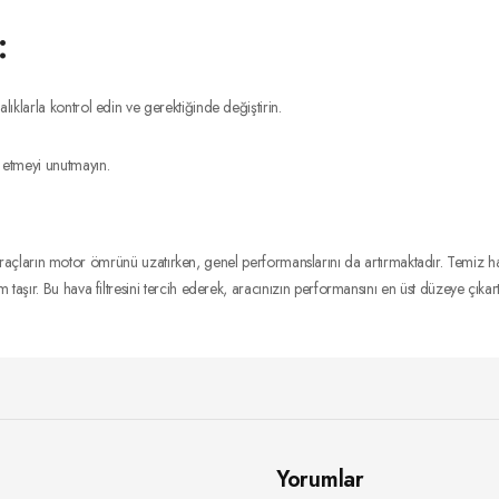
:
lıklarla kontrol edin ve gerektiğinde değiştirin.
l etmeyi unutmayın.
araçların motor ömrünü uzatırken, genel performanslarını da artırmaktadır. Temiz h
aşır. Bu hava filtresini tercih ederek, aracınızın performansını en üst düzeye çıkarta
Yorumlar