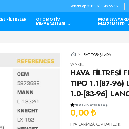
WhatsApp: (536) 343 22 59
EL FİLTRELER
OTOMOTİV
MOBİLYA YARD
KİMYASALLARI
MALZEMELER
FIAT-TOFAŞ-LADA
WİNKEL
HAVA FİLTRESİ FI
TIPO 1.1(87-96)
1.0-(83-96) LANC
Henüz yorum yazılmamış.
0,00 ₺
FİYATLARIMIZA KDV DAHİLDİR.