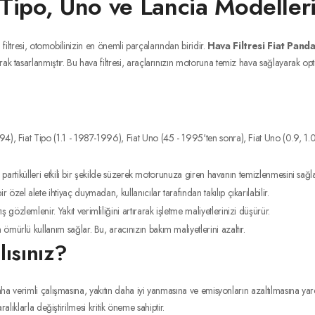
, Tipo, Uno ve Lancia Modeller
filtresi, otomobilinizin en önemli parçalarından biridir.
Hava Filtresi Fiat Panda
rak tasarlanmıştır. Bu hava filtresi, araçlarınızın motoruna temiz hava sağlayarak 
994), Fiat Tipo (1.1 - 1987-1996), Fiat Uno (45 - 1995'ten sonra), Fiat Uno (0.9, 1.0,
rarlı partikülleri etkili bir şekilde süzerek motorunuza giren havanın temizlenmesini s
özel alete ihtiyaç duymadan, kullanıcılar tarafından takılıp çıkarılabilir.
gözlemlenir. Yakıt verimliliğini artırarak işletme maliyetlerinizi düşürür.
 ömürlü kullanım sağlar. Bu, aracınızın bakım maliyetlerini azaltır.
ısınız?
 verimli çalışmasına, yakıtın daha iyi yanmasına ve emisyonların azaltılmasına yardı
lıklarla değiştirilmesi kritik öneme sahiptir.