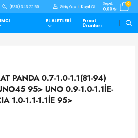
Sepet:
0
Giriş Yap
/
Kayıt Ol
(536) 343 22 59
0,00 ₺
IMCI
EL ALETLERİ
Fırsat
Ürünleri
AT PANDA 0.7-1.0-1.1(81-94)
 UNO45 95> UNO 0.9-1.0-1.1İE-
IA 1.0-1.1-1.1İE 95>