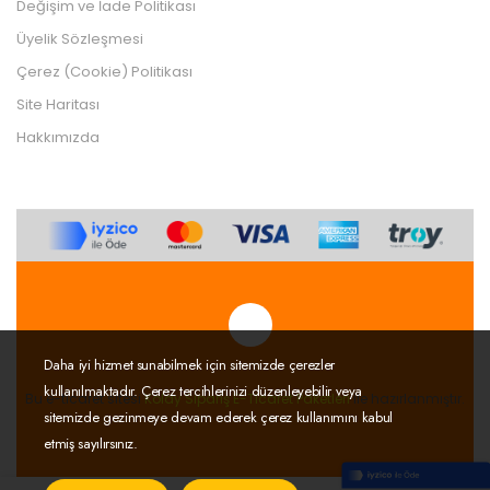
Değişim ve İade Politikası
Üyelik Sözleşmesi
Çerez (Cookie) Politikası
Site Haritası
Hakkımızda
Daha iyi hizmet sunabilmek için sitemizde çerezler
Tek Tıkla Ödeme Kolaylığı
kullanılmaktadır. Çerez tercihlerinizi düzenleyebilir veya
7/24 Canlı Destek
Bu e-ticaret sitesi
Kolay Sipariş E-Ticaret Paketleri
ile hazırlanmıştır.
sitemizde gezinmeye devam ederek çerez kullanımını kabul
%100 Sorunsuz Alışveriş
etmiş sayılırsınız.
Daha Fazla Bilgi