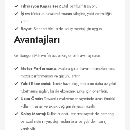
Filtrasyon Kapasitesi:
Etkili partikül filtrasyonu
İşlev:
Motorun havalandırmasını iyileştirir, yakıt verimliliğini
artırır
Boyut:
Standart ölçülerde, kolay montaj için uygun
Avantajları
Kia Bongo E.M hava filtresi, birkaç önemli avantaj sunar:
Motor Performansı:
Motora giren havanın temizlenmesi,
motor performansını ve gücünü artırır.
Yakıt Ekonomisi:
Temiz hava akışı, motorun daha az yakıt
tüketmesini sağlar, bu da ekonomik sürüş için önemlidir.
Uzun Ömür:
Dayanıklı malzemeler sayesinde uzun ömürlü
kullanım sunar ve sık sık değişim ihtiyacını azaltır.
Kolay Montaj:
Kullanıcı dostu tasarımı sayesinde, herhangi
bir özel alete ihtiyaç duymadan basit bir şekilde montaj
yapılabilir.