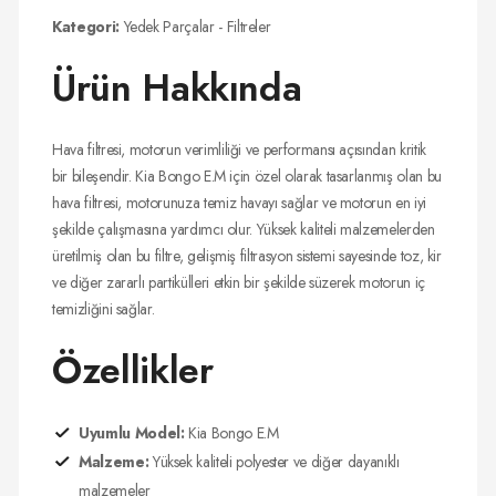
Kategori:
Yedek Parçalar - Filtreler
Ürün Hakkında
Hava filtresi, motorun verimliliği ve performansı açısından kritik
bir bileşendir. Kia Bongo E.M için özel olarak tasarlanmış olan bu
hava filtresi, motorunuza temiz havayı sağlar ve motorun en iyi
şekilde çalışmasına yardımcı olur. Yüksek kaliteli malzemelerden
üretilmiş olan bu filtre, gelişmiş filtrasyon sistemi sayesinde toz, kir
ve diğer zararlı partikülleri etkin bir şekilde süzerek motorun iç
temizliğini sağlar.
Özellikler
Uyumlu Model:
Kia Bongo E.M
Malzeme:
Yüksek kaliteli polyester ve diğer dayanıklı
malzemeler