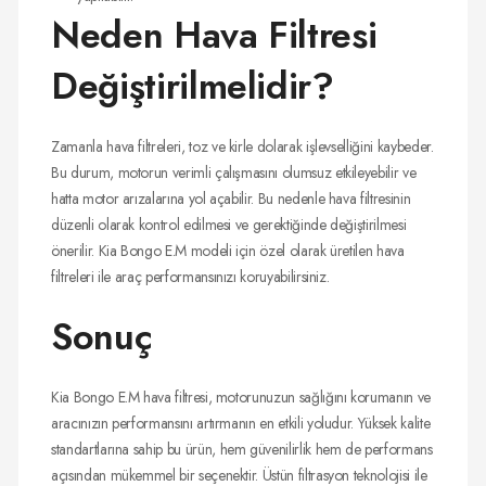
Neden Hava Filtresi
Değiştirilmelidir?
Zamanla hava filtreleri, toz ve kirle dolarak işlevselliğini kaybeder.
Bu durum, motorun verimli çalışmasını olumsuz etkileyebilir ve
hatta motor arızalarına yol açabilir. Bu nedenle hava filtresinin
düzenli olarak kontrol edilmesi ve gerektiğinde değiştirilmesi
önerilir. Kia Bongo E.M modeli için özel olarak üretilen hava
filtreleri ile araç performansınızı koruyabilirsiniz.
Sonuç
Kia Bongo E.M hava filtresi, motorunuzun sağlığını korumanın ve
aracınızın performansını artırmanın en etkili yoludur. Yüksek kalite
standartlarına sahip bu ürün, hem güvenilirlik hem de performans
açısından mükemmel bir seçenektir. Üstün filtrasyon teknolojisi ile