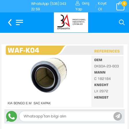
Giriş
Kayıt
WhatsApp: (536) 343
0
/
Yap
Ol
22 59