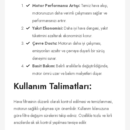
Motor Performansı Artışı:
Temiz hava akışı,
motorunuzun daha verimli çalışmasını sağlar ve
performansınızı artırır.
Yakıt Ekonomisi:
Daha iyi hava dengesi, yakıt
tüketimini azaltarak ekonominizi korur.
Çevre Dostu:
Motorun daha iyi çalışması,
emisyonları azaltır ve çevreye duyarlı bir sürüş
deneyimi sunar.
Basit Bakım:
Belirli aralıklarla değiştirildiğinde,
motor ömrü uzar ve bakım maliyetleri düşer.
Kullanım Talimatları:
Hava filtresinin düzenli olarak kontrol edilmesi ve temizlenmesi,
motorun sağlıklı çalışması için önemlidir. Kullanım kılavuzuna
göre filtre değişim sürelerini takip ediniz. Özellikle tozlu ve kirli
arazilerde sık sık kontrol yapılması tavsiye edilir.