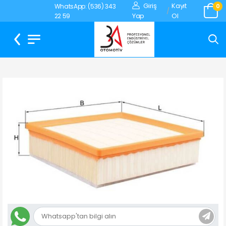
Giriş
Kayıt
WhatsApp: (536) 343
0
/
Yap
Ol
22 59