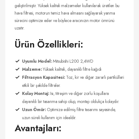
geliştirilmiştir. Yüksek kaliteli malzemeler kullanılarak üretilen bu
hava filtresi, motorun temiz hava almasını sağlayarak yanma
sürecini optimize eder ve böylece aracınızın motor ömrünü
uzatır.
Ürün Özellikleri:
Uyumlu Model:
Mitsubishi L200 2,4WD
Malzeme:
Yüksek kaliteli, dayanıklı filtre kağıdı
Filtrasyon Kapasitesi:
Toz, kir ve diğer zararlı partikülleri
etkili bir şekilde filtreler.
Kolay Montaj:
Isı, titreşim ve diğer zorlu koşullara
dayanıklı bir tasarıma sahip olup, montajı oldukça kolaydır.
Uzun Ömür:
Optimize edilmiş filtre tasarımı sayesinde,
uzun süreli kullanım için idealdir.
Avantajları: