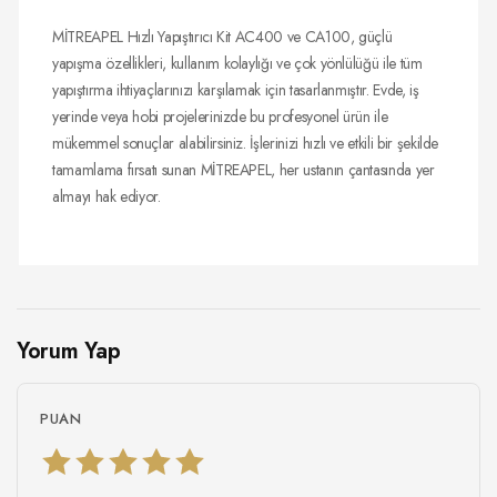
MİTREAPEL Hızlı Yapıştırıcı Kit AC400 ve CA100, güçlü
yapışma özellikleri, kullanım kolaylığı ve çok yönlülüğü ile tüm
yapıştırma ihtiyaçlarınızı karşılamak için tasarlanmıştır. Evde, iş
yerinde veya hobi projelerinizde bu profesyonel ürün ile
mükemmel sonuçlar alabilirsiniz. İşlerinizi hızlı ve etkili bir şekilde
tamamlama fırsatı sunan MİTREAPEL, her ustanın çantasında yer
almayı hak ediyor.
Yorum Yap
PUAN