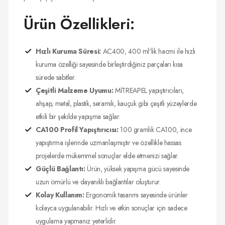
Ürün Özellikleri:
Hızlı Kuruma Süresi:
AC400, 400 ml'lik hacmi ile hızlı
kuruma özelliği sayesinde birleştirdiğiniz parçaları kısa
sürede sabitler.
Çeşitli Malzeme Uyumu:
MİTREAPEL yapıştırıcıları,
ahşap, metal, plastik, seramik, kauçuk gibi çeşitli yüzeylerde
etkili bir şekilde yapışma sağlar.
CA100 Profil Yapıştırıcısı:
100 gramlık CA100, ince
yapıştırma işlerinde uzmanlaşmıştır ve özellikle hassas
projelerde mükemmel sonuçlar elde etmenizi sağlar.
Güçlü Bağlantı:
Ürün, yüksek yapışma gücü sayesinde
uzun ömürlü ve dayanıklı bağlantılar oluşturur.
Kolay Kullanım:
Ergonomik tasarımı sayesinde ürünler
kolayca uygulanabilir. Hızlı ve etkin sonuçlar için sadece
uygulama yapmanız yeterlidir.