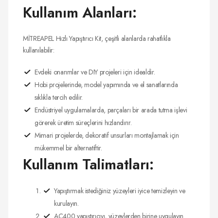
Kullanım Alanları:
MİTREAPEL Hızlı Yapıştırıcı Kit, çeşitli alanlarda rahatlıkla
kullanılabilir:
Evdeki onarımlar ve DIY projeleri için idealdir.
Hobi projelerinde, model yapımında ve el sanatlarında
sıklıkla tercih edilir.
Endüstriyel uygulamalarda, parçaları bir arada tutma işlevi
görerek üretim süreçlerini hızlandırır.
Mimari projelerde, dekoratif unsurları montajlamak için
mükemmel bir alternatiftir.
Kullanım Talimatları:
Yapıştırmak istediğiniz yüzeyleri iyice temizleyin ve
kurulayın.
AC400 yapıştırıcıyı, yüzeylerden birine uygulayın.