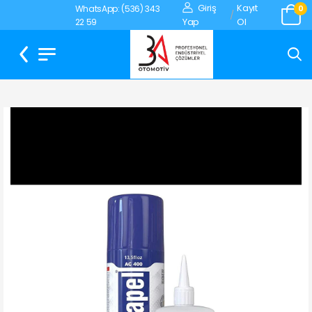
Giriş
Kayıt
WhatsApp: (536) 343
0
/
Yap
Ol
22 59