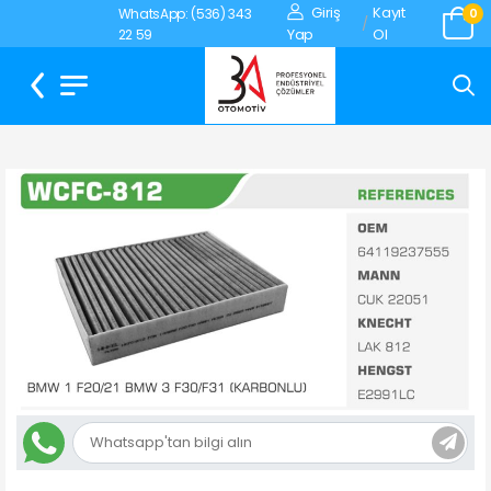
Giriş
Kayıt
WhatsApp: (536) 343
0
/
Yap
Ol
22 59