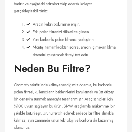
basittir ve aşağıdaki adımları takip ederek kolayca
gerçekleştirebilirsiniz:
Aracın kabin bölümüne erişin.
Eski polen filtrenizi dikkatlice çıkarın.
Yeni karbonlu polen filtrenizi yerleştirin.
Montajı tamamladıktan sonra, aracın iç mekan klima
sistemini çalıştırarak filtreyi test edin.
Neden Bu Filtre?
Otomotiv sektöründe kaliteye verdiğimiz önemle, bu karbonlu
polen filtresi, kullanıcıların beklentilerini karşılamak ve üst düzey
bir deneyim sunmak amacıyla tasarlanmıştır. Araç sahipleri için
%100 uyum sağlayan bu ürün, BMW araçlarıyla mükemmel bir
şekilde bütünleşir. Ürünü tercih ederek sadece bir filtre almakla
kalmaz, aynı zamanda üstün teknoloji ve konforu da kazanmış
olursunuz.