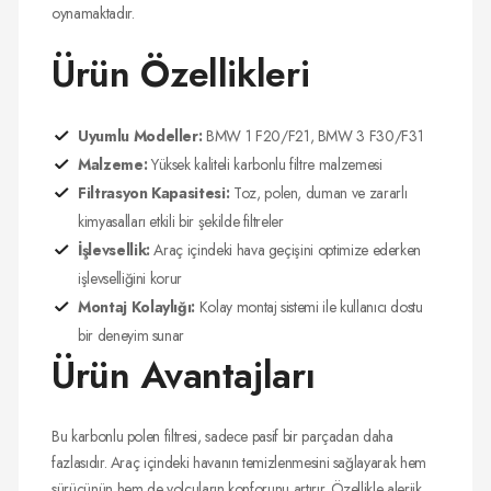
oynamaktadır.
Ürün Özellikleri
Uyumlu Modeller:
BMW 1 F20/F21, BMW 3 F30/F31
Malzeme:
Yüksek kaliteli karbonlu filtre malzemesi
Filtrasyon Kapasitesi:
Toz, polen, duman ve zararlı
kimyasalları etkili bir şekilde filtreler
İşlevsellik:
Araç içindeki hava geçişini optimize ederken
işlevselliğini korur
Montaj Kolaylığı:
Kolay montaj sistemi ile kullanıcı dostu
bir deneyim sunar
Ürün Avantajları
Bu karbonlu polen filtresi, sadece pasif bir parçadan daha
fazlasıdır. Araç içindeki havanın temizlenmesini sağlayarak hem
sürücünün hem de yolcuların konforunu artırır. Özellikle alerjik