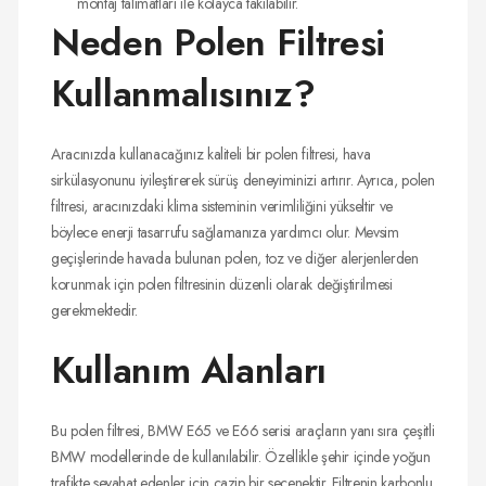
montaj talimatları ile kolayca takılabilir.
Neden Polen Filtresi
Kullanmalısınız?
Aracınızda kullanacağınız kaliteli bir polen filtresi, hava
sirkülasyonunu iyileştirerek sürüş deneyiminizi artırır. Ayrıca, polen
filtresi, aracınızdaki klima sisteminin verimliliğini yükseltir ve
böylece enerji tasarrufu sağlamanıza yardımcı olur. Mevsim
geçişlerinde havada bulunan polen, toz ve diğer alerjenlerden
korunmak için polen filtresinin düzenli olarak değiştirilmesi
gerekmektedir.
Kullanım Alanları
Bu polen filtresi, BMW E65 ve E66 serisi araçların yanı sıra çeşitli
BMW modellerinde de kullanılabilir. Özellikle şehir içinde yoğun
trafikte seyahat edenler için cazip bir seçenektir. Filtrenin karbonlu