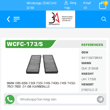
Giriş
Kayıt
WhatsApp: (536) 343
0
/
Yap
Ol
22 59