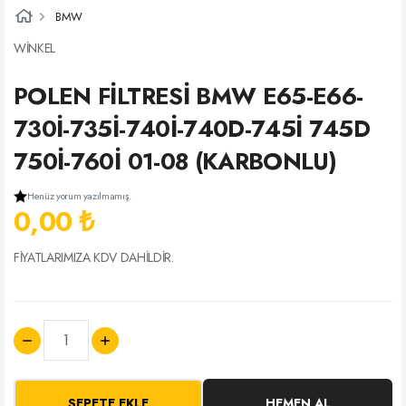
BMW
WİNKEL
POLEN FİLTRESİ BMW E65-E66-
730İ-735İ-740İ-740D-745İ 745D
750İ-760İ 01-08 (KARBONLU)
Henüz yorum yazılmamış.
0,00 ₺
FİYATLARIMIZA KDV DAHİLDİR.
SEPETE EKLE
HEMEN AL