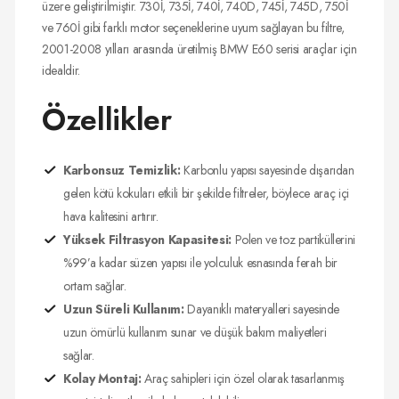
üzere geliştirilmiştir. 730İ, 735İ, 740İ, 740D, 745İ, 745D, 750İ
ve 760İ gibi farklı motor seçeneklerine uyum sağlayan bu filtre,
2001-2008 yılları arasında üretilmiş BMW E60 serisi araçlar için
idealdir.
Özellikler
Karbonsuz Temizlik:
Karbonlu yapısı sayesinde dışarıdan
gelen kötü kokuları etkili bir şekilde filtreler, böylece araç içi
hava kalitesini artırır.
Yüksek Filtrasyon Kapasitesi:
Polen ve toz partiküllerini
%99’a kadar süzen yapısı ile yolculuk esnasında ferah bir
ortam sağlar.
Uzun Süreli Kullanım:
Dayanıklı materyalleri sayesinde
uzun ömürlü kullanım sunar ve düşük bakım maliyetleri
sağlar.
Kolay Montaj:
Araç sahipleri için özel olarak tasarlanmış