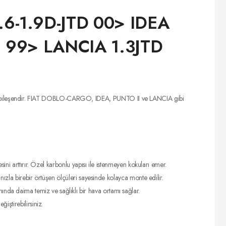
.6-1.9D-JTD 00> IDEA
.9 99> LANCIA 1.3JTD
emli bir bileşendir. FIAT DOBLO-CARGO, IDEA, PUNTO II ve LANCIA gibi
tesini arttırır. Özel karbonlu yapısı ile istenmeyen kokuları emer.
 birebir örtüşen ölçüleri sayesinde kolayca monte edilir.
ında daima temiz ve sağlıklı bir hava ortamı sağlar.
iştirebilirsiniz.