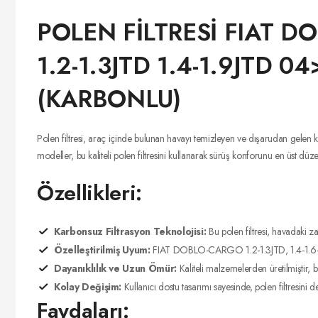
POLEN FİLTRESİ FIAT DO
1.2-1.3JTD 1.4-1.9JTD 04
(KARBONLU)
Polen filtresi, araç içinde bulunan havayı temizleyen ve dışarudan gelen 
modeller, bu kaliteli polen filtresini kullanarak sürüş konforunu en üst düze
Özellikleri:
Karbonsuz Filtrasyon Teknolojisi:
Bu polen filtresi, havadaki zar
Özelleştirilmiş Uyum:
FIAT DOBLO-CARGO 1.2-1.3JTD, 1.4-1.6-1.9D
Dayanıklılık ve Uzun Ömür:
Kaliteli malzemelerden üretilmiştir, 
Kolay Değişim:
Kullanıcı dostu tasarımı sayesinde, polen filtresini d
Faydaları: