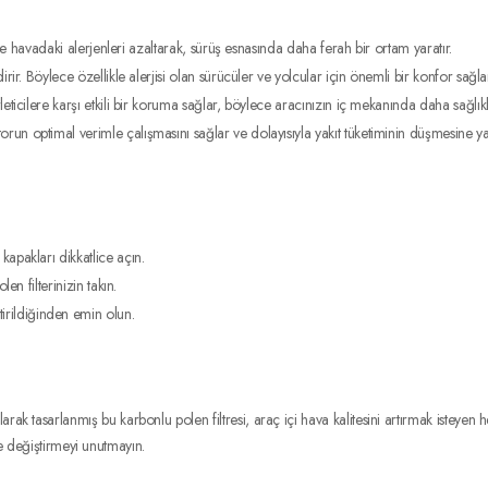
ve havadaki alerjenleri azaltarak, sürüş esnasında daha ferah bir ortam yaratır.
rir. Böylece özellikle alerjisi olan sürücüler ve yolcular için önemli bir konfor sağla
eticilere karşı etkili bir koruma sağlar, böylece aracınızın iç mekanında daha sağlıkl
torun optimal verimle çalışmasını sağlar ve dolayısıyla yakıt tüketiminin düşmesine y
kapakları dikkatlice açın.
len filterinizin takın.
irildiğinden emin olun.
arlanmış bu karbonlu polen filtresi, araç içi hava kalitesini artırmak isteyen herk
de değiştirmeyi unutmayın.