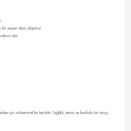
r.
ı bir yaşam alanı oluşturur.
ardımcı olur.
es için mükemmel bir tercihtir. Sağlıklı, temiz ve konforlu bir sürüş