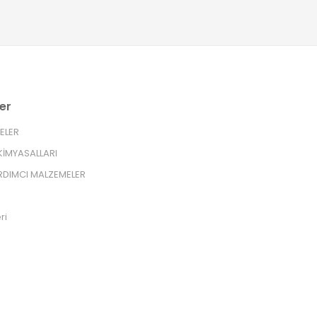
er
RELER
İMYASALLARI
RDIMCI MALZEMELER
ri