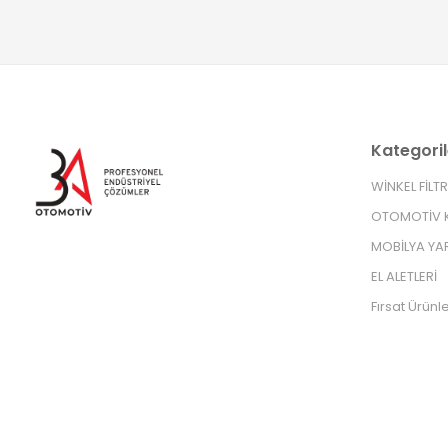
Kategoril
WİNKEL FİLT
OTOMOTİV K
MOBİLYA YA
EL ALETLERİ
Fırsat Ürünle