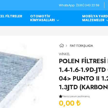
WhatsApp: (536) 343 22 59
EL FİLTRELER
OTOMOTİV
MOBİLYA YARD
KİMYASALLARI
MALZEMELER
FIAT-TOFAŞ-LADA
WİNKEL
POLEN FİLTRESİ
1.4-1.6-1.9D-JTD
04> PUNTO II 1.
1.3JTD (KARBON
Henüz yorum yazılmamış.
0,00 ₺