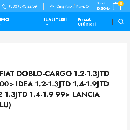
Sepet:
0
Giriş Yap
/
Kayıt Ol
(536) 343 22 59
0,00 ₺
IMCI
EL ALETLERİ
Fırsat
Ürünleri
 FIAT DOBLO-CARGO 1.2-1.3JTD
 00> IDEA 1.2-1.3JTD 1.4-1.9JTD
2 1.3JTD 1.4-1.9 99> LANCIA
LU)