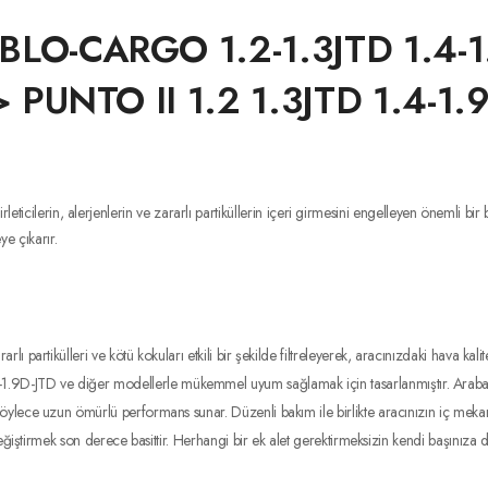
BLO-CARGO 1.2-1.3JTD 1.4-1
> PUNTO II 1.2 1.3JTD 1.4-1
kirleticilerin, alerjenlerin ve zararlı partiküllerin içeri girmesini engelleyen ön
ye çıkarır.
arlı partikülleri ve kötü kokuları etkili bir şekilde filtreleyerek, aracınızdaki hava kali
-JTD ve diğer modellerle mükemmel uyum sağlamak için tasarlanmıştır. Arabanızla
böylece uzun ömürlü performans sunar. Düzenli bakım ile birlikte aracınızın iç mekan
eğiştirmek son derece basittir. Herhangi bir ek alet gerektirmeksizin kendi başınıza değ