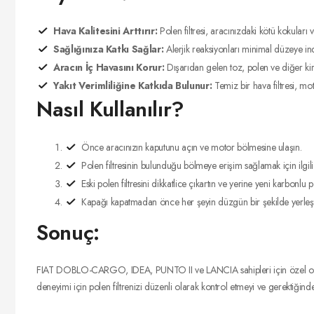
Hava Kalitesini Arttırır:
Polen filtresi, aracınızdaki kötü kokuları 
Sağlığınıza Katkı Sağlar:
Alerjik reaksiyonları minimal düzeye indi
Aracın İç Havasını Korur:
Dışarıdan gelen toz, polen ve diğer kirl
Yakıt Verimliliğine Katkıda Bulunur:
Temiz bir hava filtresi, mo
Nasıl Kullanılır?
Önce aracınızın kaputunu açın ve motor bölmesine ulaşın.
Polen filtresinin bulunduğu bölmeye erişim sağlamak için ilgili 
Eski polen filtresini dikkatlice çıkartın ve yerine yeni karbonlu po
Kapağı kapatmadan önce her şeyin düzgün bir şekilde yerleşt
Sonuç:
FIAT DOBLO-CARGO, IDEA, PUNTO II ve LANCIA sahipleri için özel olarak tas
deneyimi için polen filtrenizi düzenli olarak kontrol etmeyi ve gerektiğin