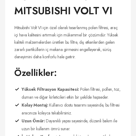
MITSUBISHI VOLT VI
Mitsubishi Volt VI için özel olarak tasarlanmış polen filtresi, araç
içi hava kalitesini artırmak için mükemmel bir çözümdür. Yüksek
kaliteli malzemelerden üretilen bu filtre, dış etkenlerden gelen
zararlı partiküllerin iç mekana girmesini engelleyerek, sürüş
deneyimini daha konforlu hale getirir.
Özellikler:
Yüksek Filtrasyon Kapasitesi:
Polen filtresi, pollen, toz,
duman ve diğer kirleticileri etkin bir şekilde hapseder.
Kolay Montaj:
Kullanıcı dostu tasarımı sayesinde, bu filtresi
aracınıza kolayca takabilirsiniz.
Uzun Ömür:
Dayanıklı yapısı sayesinde, düzenli bakım ile
uzun bir kullanım ömrü sunar.