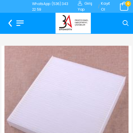
Giriş
Kayıt
WhatsApp: (536) 343
0
/
Yap
Ol
22 59