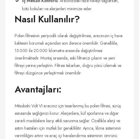
İç Mekan Konforu:
Aracınızdaki taze havayı sağlarken,
kötü kokuları ve alerjenleri minimize eder.
Nasıl Kullanılır?
Polen filtresinin periyodik olarak değiştirilmesi, aracınızın iç hava
kalitesini korumak açısından son derece önemlidir. Genellikle,
15.000 ile 20.000 kilometre arasında değiştirilmesi
önerilmektedir. Montaj sırasında, eski filtrenizi çıkarın ve yeni
filtreyi yerine yerleştirin. Filtresi takarken, doğru yönü izlemek ve
filtreyi düzgünce yerleştirmek önemlidir.
Avantajları:
Mitsubishi Volt VI aracınız için tasarlanmış bu polen filtresi, sürüş
esnasında sağlığınızı korur. Alerjenlere, küf sporlarına ve diğer
zararlı maddelere karşı etkili savunma sağlar. Özellikle alerji ve
astım hastaları için mutlak bir gerekliliktir. Ayrıca, klima sisteminin
verimliliğini artırır ve araç içi havalandırma sisteminin ömrünü