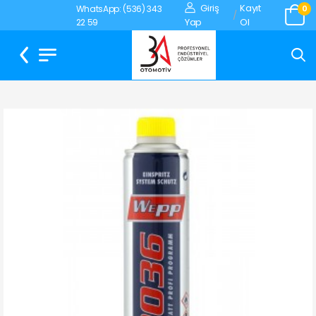
Giriş
Kayıt
WhatsApp: (536) 343
0
/
Yap
Ol
22 59