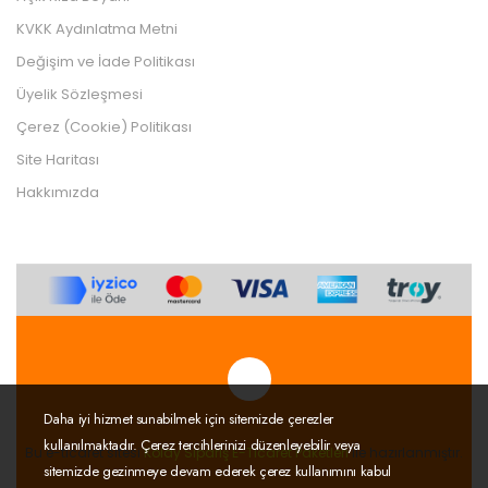
KVKK Aydınlatma Metni
Değişim ve İade Politikası
Üyelik Sözleşmesi
Çerez (Cookie) Politikası
Site Haritası
Hakkımızda
Daha iyi hizmet sunabilmek için sitemizde çerezler
Tek Tıkla Ödeme Kolaylığı
kullanılmaktadır. Çerez tercihlerinizi düzenleyebilir veya
7/24 Canlı Destek
Bu e-ticaret sitesi
Kolay Sipariş E-Ticaret Paketleri
ile hazırlanmıştır.
sitemizde gezinmeye devam ederek çerez kullanımını kabul
%100 Sorunsuz Alışveriş