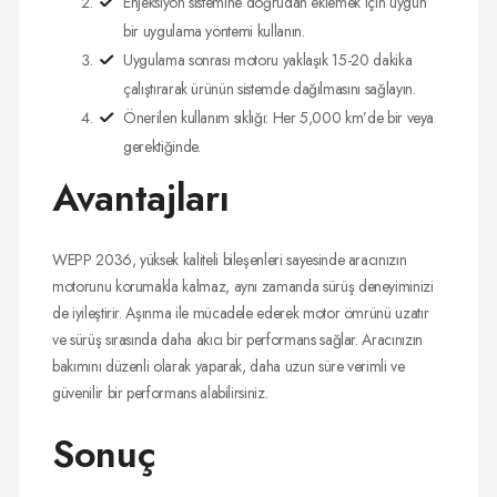
Enjeksiyon sistemine doğrudan eklemek için uygun
bir uygulama yöntemi kullanın.
Uygulama sonrası motoru yaklaşık 15-20 dakika
çalıştırarak ürünün sistemde dağılmasını sağlayın.
Önerilen kullanım sıklığı: Her 5,000 km’de bir veya
gerektiğinde.
Avantajları
WEPP 2036, yüksek kaliteli bileşenleri sayesinde aracınızın
motorunu korumakla kalmaz, aynı zamanda sürüş deneyiminizi
de iyileştirir. Aşınma ile mücadele ederek motor ömrünü uzatır
ve sürüş sırasında daha akıcı bir performans sağlar. Aracınızın
bakımını düzenli olarak yaparak, daha uzun süre verimli ve
güvenilir bir performans alabilirsiniz.
Sonuç