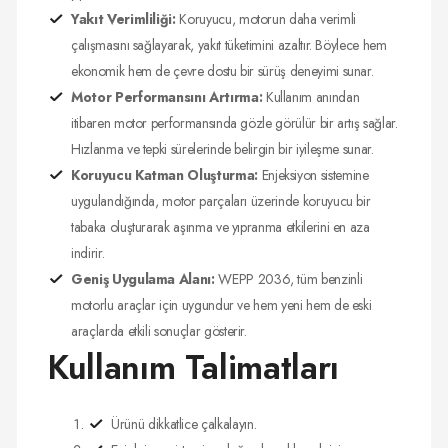
Yakıt Verimliliği:
Koruyucu, motorun daha verimli
çalışmasını sağlayarak, yakıt tüketimini azaltır. Böylece hem
ekonomik hem de çevre dostu bir sürüş deneyimi sunar.
Motor Performansını Artırma:
Kullanım anından
itibaren motor performansında gözle görülür bir artış sağlar.
Hızlanma ve tepki sürelerinde belirgin bir iyileşme sunar.
Koruyucu Katman Oluşturma:
Enjeksiyon sistemine
uygulandığında, motor parçaları üzerinde koruyucu bir
tabaka oluşturarak aşınma ve yıpranma etkilerini en aza
indirir.
Geniş Uygulama Alanı:
WEPP 2036, tüm benzinli
motorlu araçlar için uygundur ve hem yeni hem de eski
araçlarda etkili sonuçlar gösterir.
Kullanım Talimatları
Ürünü dikkatlice çalkalayın.