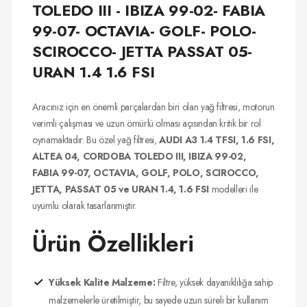
TOLEDO III - IBIZA 99-02- FABIA
99-07- OCTAVIA- GOLF- POLO-
SCIROCCO- JETTA PASSAT 05-
URAN 1.4 1.6 FSI
Aracınız için en önemli parçalardan biri olan yağ filtresi, motorun
verimli çalışması ve uzun ömürlü olması açısından kritik bir rol
oynamaktadır. Bu özel yağ filtresi,
AUDI A3 1.4 TFSI, 1.6 FSI,
ALTEA 04, CORDOBA TOLEDO III, IBIZA 99-02,
FABIA 99-07, OCTAVIA, GOLF, POLO, SCIROCCO,
JETTA, PASSAT 05 ve URAN 1.4, 1.6 FSI
modelleri ile
uyumlu olarak tasarlanmıştır.
Ürün Özellikleri
Yüksek Kalite Malzeme:
Filtre, yüksek dayanıklılığa sahip
malzemelerle üretilmiştir, bu sayede uzun süreli bir kullanım