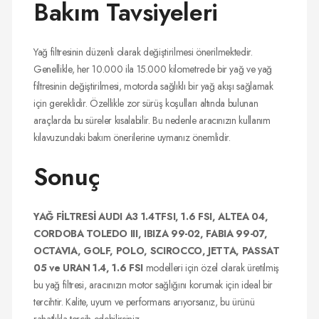
Bakım Tavsiyeleri
Yağ filtresinin düzenli olarak değiştirilmesi önerilmektedir.
Genellikle, her 10.000 ila 15.000 kilometrede bir yağ ve yağ
filtresinin değiştirilmesi, motorda sağlıklı bir yağ akışı sağlamak
için gereklidir. Özellikle zor sürüş koşulları altında bulunan
araçlarda bu süreler kısalabilir. Bu nedenle aracınızın kullanım
kılavuzundaki bakım önerilerine uymanız önemlidir.
Sonuç
YAĞ FİLTRESİ AUDI A3 1.4TFSI, 1.6 FSI, ALTEA 04,
CORDOBA TOLEDO III, IBIZA 99-02, FABIA 99-07,
OCTAVIA, GOLF, POLO, SCIROCCO, JETTA, PASSAT
05 ve URAN 1.4, 1.6 FSI
modelleri için özel olarak üretilmiş
bu yağ filtresi, aracınızın motor sağlığını korumak için ideal bir
tercihtir. Kalite, uyum ve performans arıyorsanız, bu ürünü
rahatlıkla tercih edebilirsiniz.