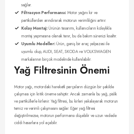
sağlar.
Filtrasyon Performansı:
Motor yağını kir ve
partiküllerden arındırarak motorun verimliliğini artırır.
Kolay Montaj:
Ürünün tasarımı, kullanıcıların kolaylıkla
montaj yapmasına olanak tanır, bu da bakım sürenizi kısaltır.
Uyumlu Modeller:
Ürün, geniş bir araç yelpazesi ile
uyumlu olup, AUDI, SEAT, SKODA ve VOLKSWAGEN
markalarının birçok modelinde kullanılabilir.
Yağ Filtresinin Önemi
Motor yağı, motordaki hareketli parçaların düzgün bir şekilde
çalışması için kritik öneme sahiptir. Ancak zamanla bu yağ, pislik
ve partiküllerle kirlenir. Yağ filtresi, bu kirleri yakalayarak motorun
temiz ve verimli çalışmasını sağlar. Eğer yağ filtresi
değiştirilmezse, motorun performansı düşebilir ve uzun vadede
ciddi hasarlara yol açabilir.