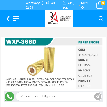
Giriş
Kayıt
WhatsApp: (536) 343
0
/
Yap
Ol
22 59