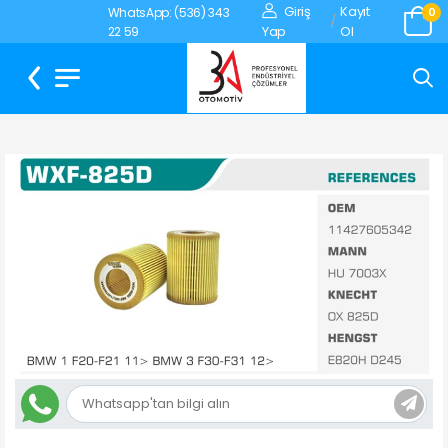
Giriş
Kayıt
WhatsApp: (536) 343
0
/
Yap
Ol
22 59