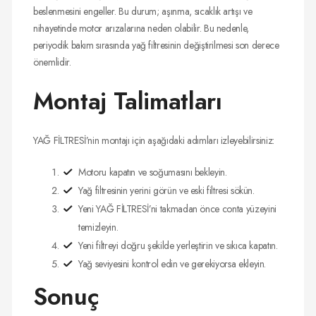
beslenmesini engeller. Bu durum; aşınma, sıcaklık artışı ve
nihayetinde motor arızalarına neden olabilir. Bu nedenle,
periyodik bakım sırasında yağ filtresinin değiştirilmesi son derece
önemlidir.
Montaj Talimatları
YAĞ FİLTRESİ’nin montajı için aşağıdaki adımları izleyebilirsiniz:
Motoru kapatın ve soğumasını bekleyin.
Yağ filtresinin yerini görün ve eski filtresi sökün.
Yeni YAĞ FİLTRESİ’ni takmadan önce conta yüzeyini
temizleyin.
Yeni filtreyi doğru şekilde yerleştirin ve sıkıca kapatın.
Yağ seviyesini kontrol edin ve gerekiyorsa ekleyin.
Sonuç