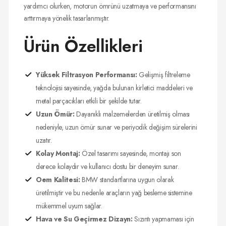
yardımcı olurken, motorun ömrünü uzatmaya ve performansını
arttırmaya yönelik tasarlanmıştır.
Ürün Özellikleri
Yüksek Filtrasyon Performansı:
Gelişmiş filtreleme
teknolojisi sayesinde, yağda bulunan kirletici maddeleri ve
metal parçacıkları etkili bir şekilde tutar.
Uzun Ömür:
Dayanıklı malzemelerden üretilmiş olması
nedeniyle, uzun ömür sunar ve periyodik değişim sürelerini
uzatır.
Kolay Montaj:
Özel tasarımı sayesinde, montajı son
derece kolaydır ve kullanıcı dostu bir deneyim sunar.
Oem Kalitesi:
BMW standartlarına uygun olarak
üretilmiştir ve bu nedenle araçların yağ besleme sistemine
mükemmel uyum sağlar.
Hava ve Su Geçirmez Dizayn:
Sızıntı yapmaması için