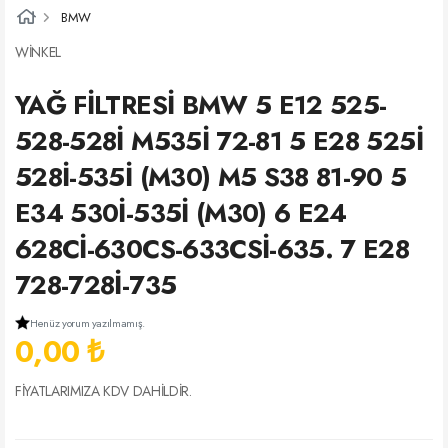
BMW
WİNKEL
YAĞ FİLTRESİ BMW 5 E12 525-
528-528İ M535İ 72-81 5 E28 525İ
528İ-535İ (M30) M5 S38 81-90 5
E34 530İ-535İ (M30) 6 E24
628Cİ-630CS-633CSİ-635. 7 E28
728-728İ-735
Henüz yorum yazılmamış.
0,00 ₺
FİYATLARIMIZA KDV DAHİLDİR.