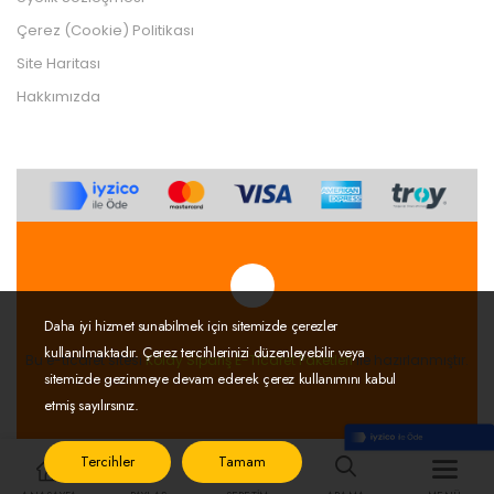
Çerez (Cookie) Politikası
Site Haritası
Hakkımızda
Daha iyi hizmet sunabilmek için sitemizde çerezler
Tek Tıkla Ödeme Kolaylığı
kullanılmaktadır. Çerez tercihlerinizi düzenleyebilir veya
7/24 Canlı Destek
Bu e-ticaret sitesi
Kolay Sipariş E-Ticaret Paketleri
ile hazırlanmıştır.
sitemizde gezinmeye devam ederek çerez kullanımını kabul
%100 Sorunsuz Alışveriş
etmiş sayılırsınız.
Daha Fazla Bilgi
Tercihler
Tamam