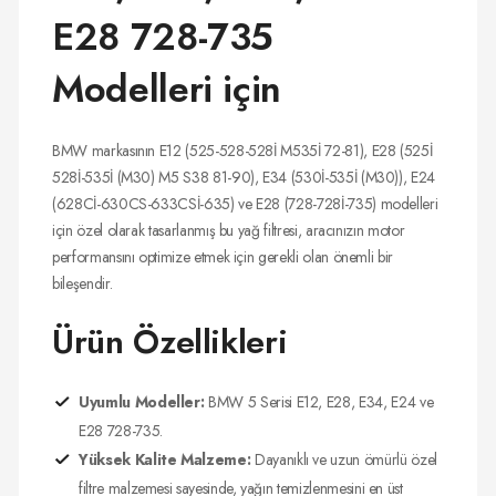
E28 728-735
Modelleri için
BMW markasının E12 (525-528-528İ M535İ 72-81), E28 (525İ
528İ-535İ (M30) M5 S38 81-90), E34 (530İ-535İ (M30)), E24
(628Cİ-630CS-633CSİ-635) ve E28 (728-728İ-735) modelleri
için özel olarak tasarlanmış bu yağ filtresi, aracınızın motor
performansını optimize etmek için gerekli olan önemli bir
bileşendir.
Ürün Özellikleri
Uyumlu Modeller:
BMW 5 Serisi E12, E28, E34, E24 ve
E28 728-735.
Yüksek Kalite Malzeme:
Dayanıklı ve uzun ömürlü özel
filtre malzemesi sayesinde, yağın temizlenmesini en üst