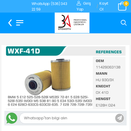
Giriş
Kayıt
WhatsApp: (536) 343
0
/
Yap
Ol
22 59