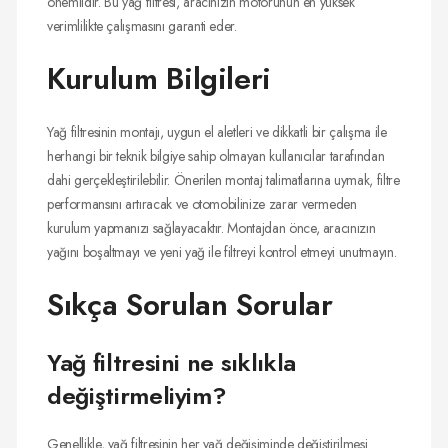
önemlidir. Bu yağ filtresi, aracınızın motorunun en yüksek
verimlilikte çalışmasını garanti eder.
Kurulum Bilgileri
Yağ filtresinin montajı, uygun el aletleri ve dikkatli bir çalışma ile
herhangi bir teknik bilgiye sahip olmayan kullanıcılar tarafından
dahi gerçekleştirilebilir. Önerilen montaj talimatlarına uymak, filtre
performansını artıracak ve otomobilinize zarar vermeden
kurulum yapmanızı sağlayacaktır. Montajdan önce, aracınızın
yağını boşaltmayı ve yeni yağ ile filtreyi kontrol etmeyi unutmayın.
Sıkça Sorulan Sorular
Yağ filtresini ne sıklıkla
değiştirmeliyim?
Genellikle, yağ filtresinin her yağ değişiminde değiştirilmesi