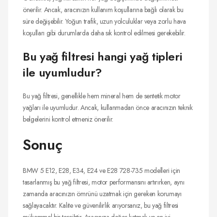
önerilir. Ancak, aracınızın kullanım koşullarına bağlı olarak bu
süre değişebilir. Yoğun trafik, uzun yolculuklar veya zorlu hava
koşulları gibi durumlarda daha sık kontrol edilmesi gerekebilir.
Bu yağ filtresi hangi yağ tipleri
ile uyumludur?
Bu yağ filtresi, genellikle hem mineral hem de sentetik motor
yağları ile uyumludur. Ancak, kullanmadan önce aracınızın teknik
belgelerini kontrol etmeniz önerilir.
Sonuç
BMW 5 E12, E28, E34, E24 ve E28 728-735 modelleri için
tasarlanmış bu yağ filtresi, motor performansını artırırken, aynı
zamanda aracınızın ömrünü uzatmak için gereken korumayı
sağlayacaktır. Kalite ve güvenilirlik arıyorsanız, bu yağ filtresi
mükemmel bir tercihtir. Aracınıza değer katmak ve en iyi