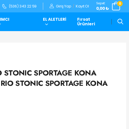
Sepet:
0
Giriş Yap
/
Kayıt Ol
(536) 343 22 59
0,00 ₺
IMCI
EL ALETLERİ
Fırsat
Ürünleri
IO STONIC SPORTAGE KONA
 RIO STONIC SPORTAGE KONA