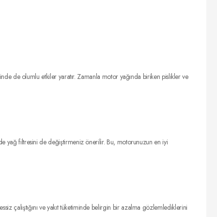
iminde de olumlu etkiler yaratır. Zamanla motor yağında biriken pislikler ve
e yağ filtresini de değiştirmeniz önerilir. Bu, motorunuzun en iyi
iz çalıştığını ve yakıt tüketiminde belirgin bir azalma gözlemlediklerini