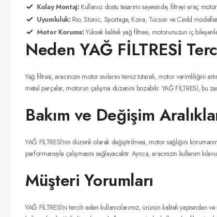
Kolay Montaj:
Kullanıcı dostu tasarımı sayesinde, filtreyi araç moto
Uyumluluk:
Rio, Stonic, Sportage, Kona, Tucson ve Cedd modelleri iç
Motor Koruma:
Yüksek kaliteli yağ filtresi, motorunuzun iç bileşen
Neden YAĞ FİLTRESİ Terci
Yağ filtresi, aracınızın motor sıvılarını temiz tutarak, motor verimliliğini
metal parçalar, motorun çalışma düzenini bozabilir. YAĞ FİLTRESİ, bu zarar
Bakım ve Değişim Aralıkla
YAĞ FİLTRESİ’nin düzenli olarak değiştirilmesi, motor sağlığını korumanın 
performansıyla çalışmasını sağlayacaktır. Ayrıca, aracınızın kullanım kıla
Müşteri Yorumları
YAĞ FİLTRESİ’ni tercih eden kullanıcılarımız, ürünün kaliteli yapısından v