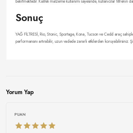
belirtmektedir. Kaliteli malzeme kullanımı sayesinde, kullanıcılar filtrenin
Sonuç
YAĞ FİLTRESİ, Rio, Stonic, Sportage, Kona, Tucson ve Cedd araç sahipleri iç
performansını artırabilir, uzun vadede zararlı etkilerden koruyabilirsiniz. 
Yorum Yap
PUAN