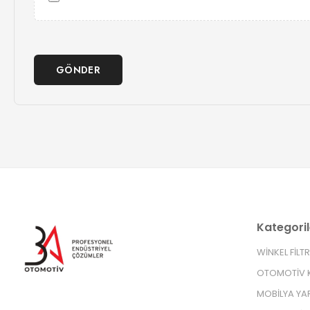
GÖNDER
Kategoril
WİNKEL FİLT
OTOMOTİV K
MOBİLYA YA