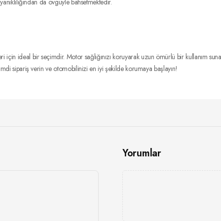
 dayanıklılığından da övgüyle bahsetmektedir.
in ideal bir seçimdir. Motor sağlığınızı koruyarak uzun ömürlü bir kullanım sunar. Ka
Şimdi sipariş verin ve otomobilinizi en iyi şekilde korumaya başlayın!
Yorumlar