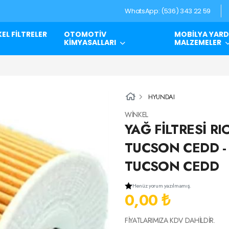
WhatsApp: (536) 343 22 59
EL FİLTRELER
OTOMOTİV
MOBİLYA YARD
KİMYASALLARI
MALZEMELER
HYUNDAI
WİNKEL
YAĞ FİLTRESİ R
TUCSON CEDD -
TUCSON CEDD
Henüz yorum yazılmamış.
0,00 ₺
FİYATLARIMIZA KDV DAHİLDİR.