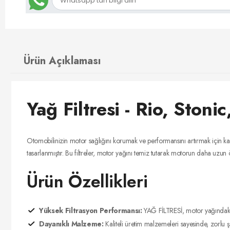
Ürün Açıklaması
Yağ Filtresi - Rio, Ston
Otomobilinizin motor sağlığını korumak ve performansını artırmak için kali
tasarlanmıştır. Bu filtreler, motor yağını temiz tutarak motorun daha uzun
Ürün Özellikleri
Yüksek Filtrasyon Performansı:
YAĞ FİLTRESİ, motor yağındaki kir
Dayanıklı Malzeme:
Kaliteli üretim malzemeleri sayesinde, zorlu ş