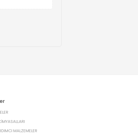
er
RELER
İMYASALLARI
RDIMCI MALZEMELER