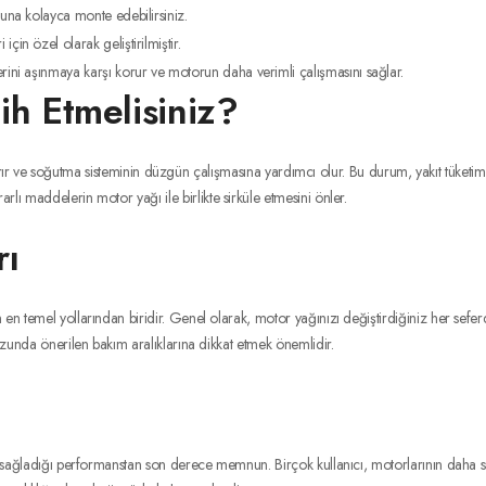
runa kolayca monte edebilirsiniz.
in özel olarak geliştirilmiştir.
lerini aşınmaya karşı korur ve motorun daha verimli çalışmasını sağlar.
h Etmelisiniz?
 artırır ve soğutma sisteminin düzgün çalışmasına yardımcı olur. Bu durum, yakıt tüket
lı maddelerin motor yağı ile birlikte sirküle etmesini önler.
rı
en temel yollarından biridir. Genel olarak, motor yağınızı değiştirdiğiniz her seferd
vuzunda önerilen bakım aralıklarına dikkat etmek önemlidir.
e sağladığı performanstan son derece memnun. Birçok kullanıcı, motorlarının daha sess