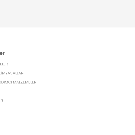
er
RELER
İMYASALLARI
RDIMCI MALZEMELER
ri