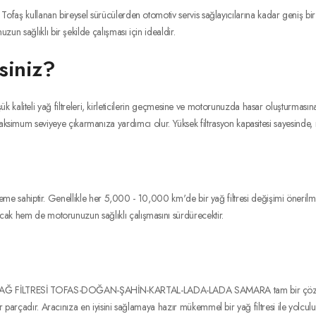
n bireysel sürücülerden otomotiv servis sağlayıcılarına kadar geniş bir kullan
un sağlıklı bir şekilde çalışması için idealdir.
siniz?
idir. Düşük kaliteli yağ filtreleri, kirleticilerin geçmesine ve motorunuzda hasar 
 seviyeye çıkarmanıza yardımcı olur. Yüksek filtrasyon kapasitesi sayesinde, motor
i öneme sahiptir. Genellikle her 5,000 - 10,000 km'de bir yağ filtresi değişimi öner
acak hem de motorunuzun sağlıklı çalışmasını sürdürecektir.
n YAĞ FİLTRESİ TOFAS-DOĞAN-ŞAHİN-KARTAL-LADA-LADA SAMARA tam bir çözüm sunmak
 parçadır. Aracınıza en iyisini sağlamaya hazır mükemmel bir yağ filtresi ile yolculuk