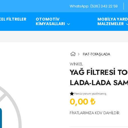
WhatsApp: (536) 343 22 59
EL FİLTRELER
OTOMOTİV
MOBİLYA YARD
KİMYASALLARI
MALZEMELER
FIAT-TOFAŞ-LADA
WİNKEL
YAĞ FİLTRESİ T
LADA-LADA SA
Henüz yorum yazılmamış.
0,00 ₺
FİYATLARIMIZA KDV DAHİLDİR.