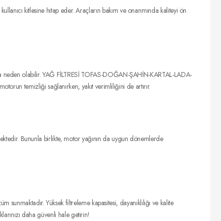
ıcı kitlesine hitap eder. Araçların bakım ve onarımında kaliteyi ön
oluşturmasına neden olabilir. YAĞ FİLTRESİ TOFAS-DOĞAN-ŞAHİN-KARTAL-LADA-
un temizliği sağlanırken, yakıt verimliliğini de artırır.
ilmektedir. Bununla birlikte, motor yağının da uygun dönemlerde
tadır. Yüksek filtreleme kapasitesi, dayanıklılığı ve kalite
larınızı daha güvenli hale getirin!