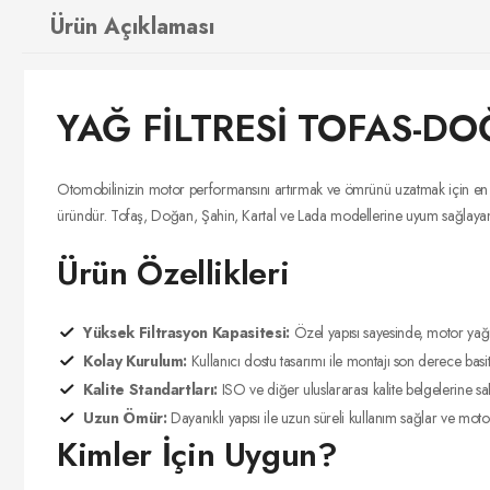
Ürün Açıklaması
YAĞ FİLTRESİ TOFAS-D
Otomobilinizin motor performansını artırmak ve ömrünü uzatmak için e
üründür. Tofaş, Doğan, Şahin, Kartal ve Lada modellerine uyum sağlayan bu ya
Ürün Özellikleri
Yüksek Filtrasyon Kapasitesi:
Özel yapısı sayesinde, motor yağın
Kolay Kurulum:
Kullanıcı dostu tasarımı ile montajı son derece basitt
Kalite Standartları:
ISO ve diğer uluslararası kalite belgelerine sah
Uzun Ömür:
Dayanıklı yapısı ile uzun süreli kullanım sağlar ve moto
Kimler İçin Uygun?