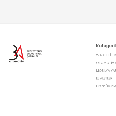
Kategoril
WİNKEL FİLT
OTOMOTİV K
MOBİLYA YA
EL ALETLERİ
Fırsat Ürünle