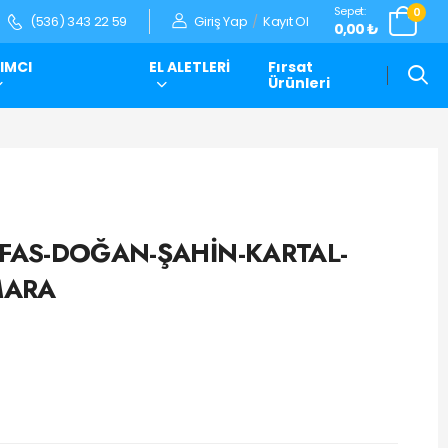
Sepet:
0
Giriş Yap
/
Kayıt Ol
(536) 343 22 59
0,00 ₺
IMCI
EL ALETLERİ
Fırsat
Ürünleri
OFAS-DOĞAN-ŞAHİN-KARTAL-
MARA