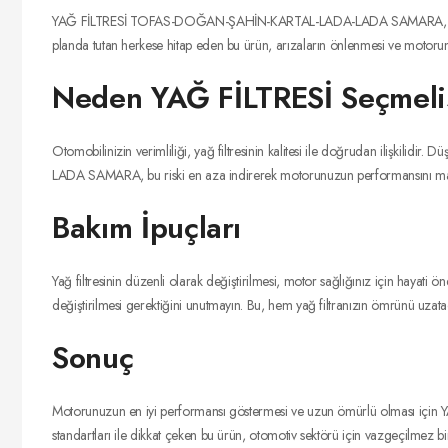
YAĞ FİLTRESİ TOFAS-DOĞAN-ŞAHİN-KARTAL-LADA-LADA SAMARA, Tofaş kullana
planda tutan herkese hitap eden bu ürün, arızaların önlenmesi ve motorunuz
Neden YAĞ FİLTRESİ Seçmeli
Otomobilinizin verimliliği, yağ filtresinin kalitesi ile doğrudan ilişkil
LADA SAMARA, bu riski en aza indirerek motorunuzun performansını maksimum
Bakım İpuçları
Yağ filtresinin düzenli olarak değiştirilmesi, motor sağlığınız için hayat
değiştirilmesi gerektiğini unutmayın. Bu, hem yağ filtranızın ömrünü uzat
Sonuç
Motorunuzun en iyi performansı göstermesi ve uzun ömürlü olması içi
standartları ile dikkat çeken bu ürün, otomotiv sektörü için vazgeçilmez bir