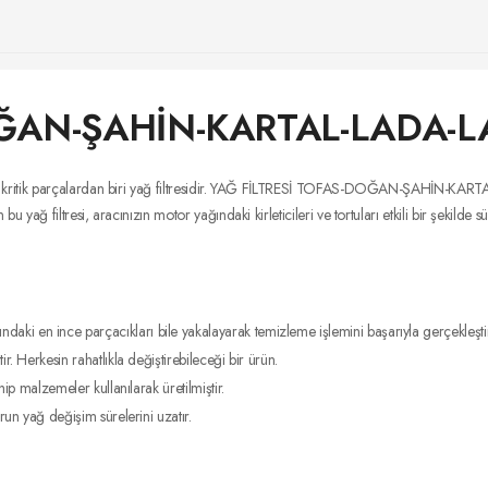
OĞAN-ŞAHİN-KARTAL-LADA-
n kritik parçalardan biri yağ filtresidir. YAĞ FİLTRESİ TOFAS-DOĞAN-ŞAHİN-KART
ğ filtresi, aracınızın motor yağındaki kirleticileri ve tortuları etkili bir şekilde s
daki en ince parçacıkları bile yakalayarak temizleme işlemini başarıyla gerçekleştir
ir. Herkesin rahatlıkla değiştirebileceği bir ürün.
ip malzemeler kullanılarak üretilmiştir.
run yağ değişim sürelerini uzatır.