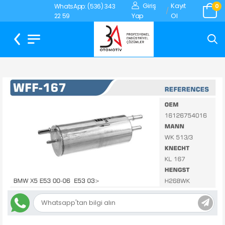
Giriş
Kayıt
WhatsApp: (536) 343
0
/
Yap
Ol
22 59