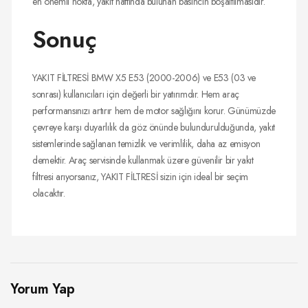
en önemli nokta, yakıt hattında bulunan basıncın boşaltılmasıdır.
Sonuç
YAKIT FİLTRESİ BMW X5 E53 (2000-2006) ve E53 (03 ve
sonrası) kullanıcıları için değerli bir yatırımdır. Hem araç
performansınızı artırır hem de motor sağlığını korur. Günümüzde
çevreye karşı duyarlılık da göz önünde bulundurulduğunda, yakıt
sistemlerinde sağlanan temizlik ve verimlilik, daha az emisyon
demektir. Araç servisinde kullanmak üzere güvenilir bir yakıt
filtresi arıyorsanız, YAKIT FİLTRESİ sizin için ideal bir seçim
olacaktır.
Yorum Yap