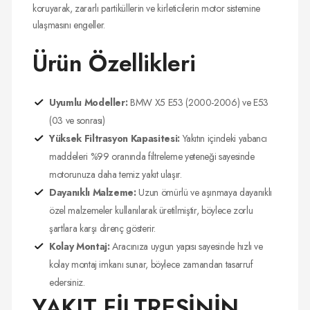
koruyarak, zararlı partiküllerin ve kirleticilerin motor sistemine
ulaşmasını engeller.
Ürün Özellikleri
Uyumlu Modeller:
BMW X5 E53 (2000-2006) ve E53
(03 ve sonrası)
Yüksek Filtrasyon Kapasitesi:
Yakıtın içindeki yabancı
maddeleri %99 oranında filtreleme yeteneği sayesinde
motorunuza daha temiz yakıt ulaşır.
Dayanıklı Malzeme:
Uzun ömürlü ve aşınmaya dayanıklı
özel malzemeler kullanılarak üretilmiştir, böylece zorlu
şartlara karşı direnç gösterir.
Kolay Montaj:
Aracınıza uygun yapısı sayesinde hızlı ve
kolay montaj imkanı sunar, böylece zamandan tasarruf
edersiniz.
YAKIT FİLTRESİNİN