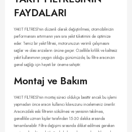
FAYDALARI
YAKIT FİLTRESİ'nin düzenli olarak değiştirilmesi, otomobilinizin
performansını artırmanın yanı sıra yakıt tüketimini de optimize
eder. Temiz bir yakıt filtresi, motorunuzun verimli çalışmasını
sağlar ve olası arızaların önüne geçer. Özellikle kirlilik ve kalitesiz
yakıt kullanımının yaygın olduğu günümüzde, bu filtre aracınızın
genel sağlığı için hayati bir öneme sahiptir.
Montaj ve Bakım
YAKIT FİLTRESİ'nin montaj süreci oldukça basittir ancak bu işlemi
yapmadan önce aracın kullanıcı kılavuzunu incelemeniz önerilir.
Aracınızdaki eski filtrenin sökülmesi ve yenisinin takılması,
genellikle uzman kişiler tarafından 15-30 dakika arasında
tamamlanabilir. Filtre değişimi sırasında dikkat edilmesi gereken