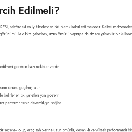
cih Edilmeli?
İ, sektördeki en iyi filtrelerden biri olarak kabul edilmektedir. Kaliteli malzemeleri, 
 görünümü ile dikkat çekerken, uzun ömürlü yapısıyla da sizlere güvenilir bir kullanı
 edilmesi gereken bazı noktalar vardır:
tısının önüne geçilmiş olur.
e belirlenen ok işaretleri yön gösterir.
or performansının devamlılığını sağlar.
enek olup, araç sahiplerine uzun ömürlü, dayanıklı ve yüksek performanslı bir çö