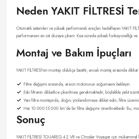
Neden YAKIT FİLTRESİ Ter
Otomatik sistemleri ve yüksek performanslı araçları hedefleyen YAKIT FİLTRES
performansını en üst düzeye çıkarır. Kısa sürede yüksek fonksiyonelliği ve
Montaj ve Bakım İpuçları
YAKIT FİLTRESİ'nin montajı oldukça basittir, ancak montaj sırasında dikkat
Filtre değişimi sırasında, aracın motorunun soğumasını bekleyin.
Eski filtrenin dikkatlice çıkarılması gerekmektedir, böylelikle yakıt sızın
Yeni filtre montajında, doğru yönlendirmeye dikkat edin; filtre üzerind
Her 10.000-15.000 km'de bir filtre değişimi önerilmektedir. Bu, mot
Sonuç
YAKIT FİLTRESİ TOUAREG 4.2 V8 ve Chrysler Voyager için mükemmel bir seç