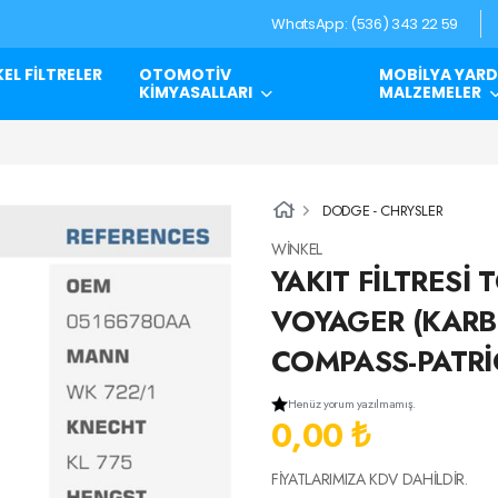
WhatsApp: (536) 343 22 59
EL FİLTRELER
OTOMOTİV
MOBİLYA YARD
KİMYASALLARI
MALZEMELER
DODGE - CHRYSLER
WİNKEL
YAKIT FİLTRESİ
VOYAGER (KARB
COMPASS-PATRİ
Henüz yorum yazılmamış.
0,00 ₺
FİYATLARIMIZA KDV DAHİLDİR.