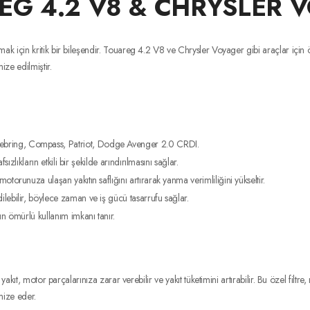
REG 4.2 V8 & CHRYSLER
için kritik bir bileşendir. Touareg 4.2 V8 ve Chrysler Voyager gibi araçlar için özel
ze edilmiştir.
ebring, Compass, Patriot, Dodge Avenger 2.0 CRDI.
sızlıkların etkili bir şekilde arındırılmasını sağlar.
motorunuza ulaşan yakıtın saflığını artırarak yanma verimliliğini yükseltir.
lebilir, böylece zaman ve iş gücü tasarrufu sağlar.
n ömürlü kullanım imkanı tanır.
yakıt, motor parçalarınıza zarar verebilir ve yakıt tüketimini artırabilir. Bu özel fil
mize eder.