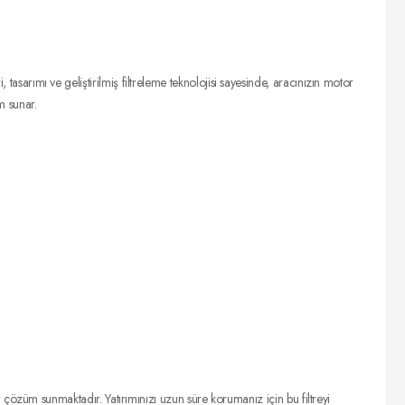
tasarımı ve geliştirilmiş filtreleme teknolojisi sayesinde, aracınızın motor
m sunar.
züm sunmaktadır. Yatırımınızı uzun süre korumanız için bu filtreyi