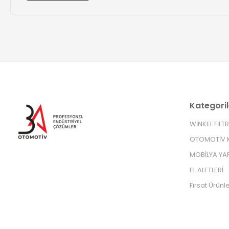
Kategoril
WİNKEL FİLT
OTOMOTİV K
MOBİLYA YA
EL ALETLERİ
Fırsat Ürünle