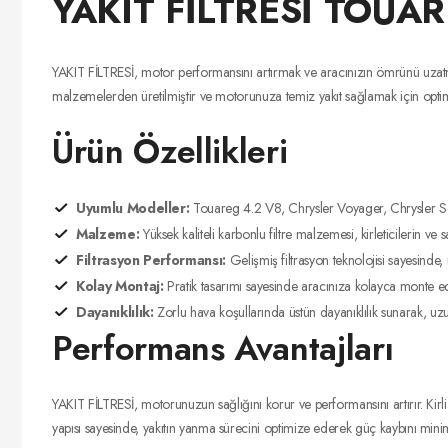
YAKIT FİLTRESİ TOUA
YAKIT FİLTRESİ, motor performansını artırmak ve aracınızın ömrünü uzatmak 
malzemelerden üretilmiştir ve motorunuza temiz yakıt sağlamak için optimi
Ürün Özellikleri
Uyumlu Modeller:
Touareg 4.2 V8, Chrysler Voyager, Chrysler S
Malzeme:
Yüksek kaliteli karbonlu filtre malzemesi, kirleticilerin ve saf
Filtrasyon Performansı:
Gelişmiş filtrasyon teknolojisi sayesinde, 
Kolay Montaj:
Pratik tasarımı sayesinde aracınıza kolayca monte edi
Dayanıklılık:
Zorlu hava koşullarında üstün dayanıklılık sunarak, uzu
Performans Avantajları
YAKIT FİLTRESİ, motorunuzun sağlığını korur ve performansını artırır. Kirli 
yapısı sayesinde, yakıtın yanma sürecini optimize ederek güç kaybını mini