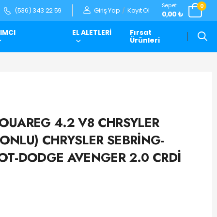
Sepet:
0
Giriş Yap
/
Kayıt Ol
(536) 343 22 59
0,00 ₺
IMCI
EL ALETLERİ
Fırsat
Ürünleri
 TOUAREG 4.2 V8 CHRSYLER
ONLU) CHRYSLER SEBRİNG-
OT-DODGE AVENGER 2.0 CRDİ