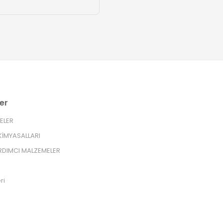
er
RELER
İMYASALLARI
RDIMCI MALZEMELER
ri